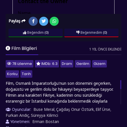
Paylaş
Beğendim
(0)
Beğenmedim
(0)
Film Bilgileri
1 YIL ÖNCE EKLENDI
78 izlenme
IMDb: 6.3
Dram
Gerilim
Gizem
Korku
Tarih
Film, Osmanlı İmparatorluğu'nun son dönemini geçerken,
doğaüstü ve gerilim dolu bir hikayeyi beyazperdeye taşıyor.
Filmin ana karakteri Fikriye, kaderinin onu sürüklediği
esrarengiz bir İstanbul konağında beklenmedik olaylarla
karşılaşır. Genç kadın, gelin olarak adım atarak bu değiştirmek
Oyuncular:
Buse Meral
Çağdaş Onur Öztürk
Elif Ürse
,
,
,
yerine konakta, nesillerdir dilden dile dolaşan cadı
Furkan Andıç
Süreyya Kilimci
,
efsaneleriyle yüzleşmek zorunda kalıyor. Konağın gizemli
Yönetmen:
Erman Bostan
sahibi Naşit Nefi Efendi ile tanışması, onu geçmişin karanlık