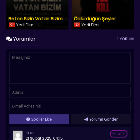
Beton Sizin Vatan Bizim
Öldürdüğün Şeyler
Yerli Film
Yerli Film
Yorumlar
1 YORUM
Spoiler Ekle
Yorumu Gönder
ilker
Misafir
21 Şubat 2025, 04:15