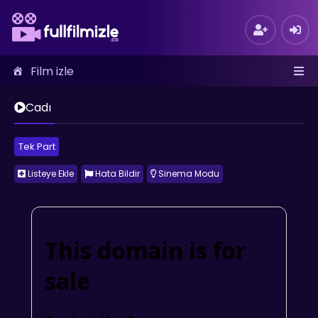
Film izle
Cadı
Tek Part
Listeye Ekle
Hata Bildir
Sinema Modu