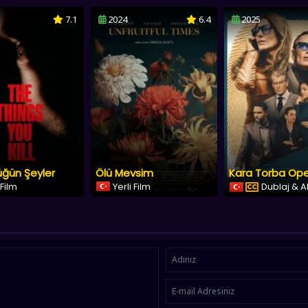
7.1
2024
6.4
2025
üğün Şeyler
Ölü Mevsim
 Film
Yerli Film
Dublaj & A