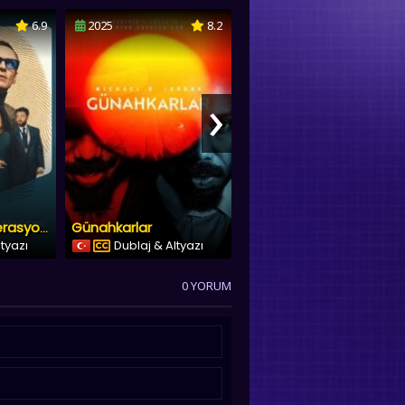
6.9
2025
8.2
2025
›
Günahkarlar
Thunderbolts*
Kara Torba Operasyonu
ltyazı
Dublaj & Altyazı
Dublaj & Altyazı
0 YORUM