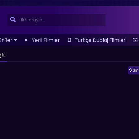
En’ler
Yerli Filmler
Türkçe Dublaj Filmler
ğlu
Si