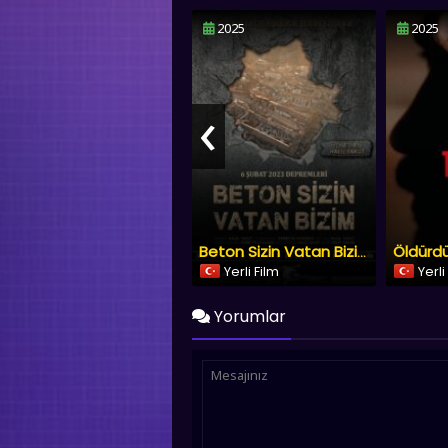
2025
2025
‹
Öldürd
Beton Sizin Vatan Bizim
Yerli Film
Yerli
Yorumlar