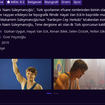
me
IMDb: 8.2
Belgesel
Biyografi
Dram
Spor
: Naim Süleymanoğlu", Türk sporlarının efsane isimlerinden birinin
 taşıyan etkileyici bir biyografik filmdir. Hayat Van Eck'in başrolde 
şi Muharrem Süleymanoğlu'nun "Kardeşim Cep Herkülü" kitabından esin
 Naim Süleymanoğlu, Time dergisine ait olan ilk Türk sporcunun kaldığı
rafından "Dünyanın En İyi Sporcusu" unvanına layık görüldü. Henüz 15
r:
Gürkan Uygun
Hayat Van Eck
Renan Bilek
Selen Öztürk
Yetkin Dik
,
,
,
,
, kariyeri boyunca 47 dünya rekoru, 3 olimpiyat altın madalyası, 6 
n:
Özer Feyzioğlu
 başarıya imza attı. Kendi vücut ağırlığının üç fazlasını kaldırabilen te
:
2019
aşarılarını değil, aynı zamanda Bulgaristan'da yaşanan zorlu siyasi süre
kiye
 yönetiminde Bulgar Komünist Partisi'nin Türk azınlığına uygulanan baskı
irilmesi ve yaşanan dramalar, filmin önemli bir bölümü oluşturulur. Nai
ış öyküsü, dönemin başbakanı Turgut Özal'ın özel girişimleriyle gerç
lletler'de yaptığı konuşmayla Bulgaristan Türklerinin yaşadığı zulmü
n Türkiye'ye göç edebilmesinin önünü açar. "Cep Herkülü", sadece bir s
 vatanseverlik yapıyor, yakın tarihte ışık tutan önemli bir yapıt olarak T
co olarak Cep Herkülü: Naim Süleymanoğlu filmini sizlere full hd 1080p k