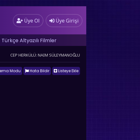
Üye Ol
Üye Girişi
Türkçe Altyazılı Filmler
CEP HERKÜLÜ: NAIM SÜLEYMANOĞLU
nema Modu
Hata Bildir
Listeye Ekle