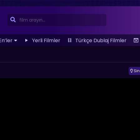
En’ler
Yerli Filmler
Türkçe Dublaj Filmler
Si