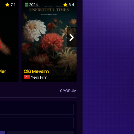
7.1
2024
6.4
2025
4.7
›
ler
Ölü Mevsim
Kayıp Dünya
Yerli Film
Dublaj & Altyazı
0 YORUM