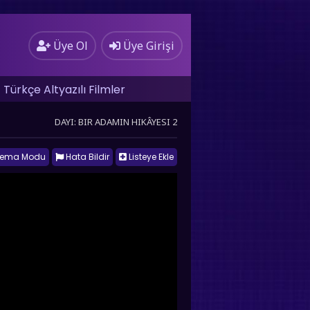
Üye Ol
Üye Girişi
Türkçe Altyazılı Filmler
DAYI: BIR ADAMIN HIKÂYESI 2
nema Modu
Hata Bildir
Listeye Ekle