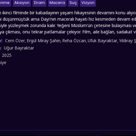
lenme
Aksiyon
Dram
Macera
Suç
Vizyon
in ikinci filminde bir kabadayının yaşam hikayesinin devamını konu alıyo
ini düşünmüştük ama Dayı'nın maceralı hayatı hız kesmeden devam edi
iyle yüzleşmek zorunda kalır. Yeğeni Müslüm'ün çetesine bulaşması v
ya çıkması, onu tekrar patlamalar çekiyor. Film, aile bağları, sadakat v
 korumasını hem de mahallede düzen sağlama mücadelesini anlatır. full
r:
Cem Özer
Ergül Miray Şahin
Reha Özcan
Ufuk Bayraktar
Yıldıray 
,
,
,
,
mini sizlere full hd 1080p kalitesinde servis etmiş olup, iyi seyirler dileri
n:
Uğur Bayraktar
:
2025
kiye