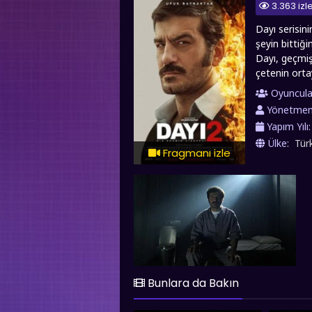
3.363 iz
Dayı serisin
şeyin bittiğ
Dayı, geçmiş
çetenin orta
hem ailesini
Oyuncula
Hikayesi 2 fil
Yönetme
Yapım Yılı
Ülke:
Tür
Fragmanı izle
Bunlara da Bakın