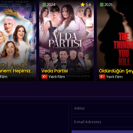
2024
5.6
2025
Veda Partisi
Öldürdüğün Şey
Sihirli Annem: Hepimiz Biriz
 Film
Yerli Film
Yerli Film