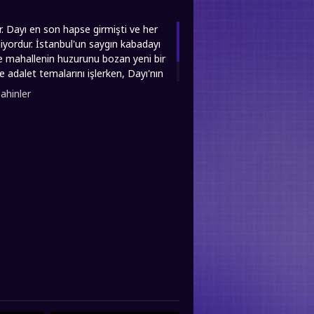
r. Dayı en son hapse girmişti ve her
yordur. İstanbul'un saygın kabadayı
e mahallenin huzurunu bozan yeni bir
e adalet temalarını işlerken, Dayı'nın
filmizle.co olarak Dayı: Bir Adamın
Şahinler
z...