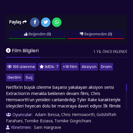
Paylaş
Beğendim
(0)
Beğenmedim
(0)
Film Bilgileri
1 YIL ÖNCE EKLENDI
166 izlenme
IMDb: 7
+18 Film
Aksiyon
Dram
Gerilim
Suç
Netflix'in büyük izlenme başarısı yakalayan aksiyon serisi
Extraction'ın merakla beklenen devam filmi, Chris
Hemsworth'un yeniden canlandırdığı Tyler Rake karakteriyle
izleyicileri heyecan dolu bir maceraya davet ediyor. İlk filmde
yaşadığı ölümcül yaralanmadan kurtulan bu efsanevi paralı
Oyuncular:
Adam Bessa
Chris Hemsworth
Golshifteh
,
,
asker, yeni ve çok daha tehlikeli bir görevle karşı karşıya gelir.
Farahani
Tornike Bziava
Tornike Gogrichiani
,
,
Bu kez Tyler Rake, Gürcistan'da acımasız bir suç örgütü
Yönetmen:
Sam Hargrave
tarafından hapishanede rehin tutulan bir aileyi kurtarmak için