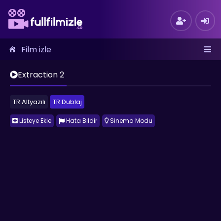
Film izle
Extraction 2
TR Altyazılı
TR Dublaj
Listeye Ekle
Hata Bildir
Sinema Modu