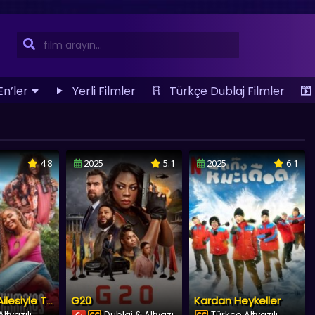
En’ler
Yerli Filmler
Türkçe Dublaj Filmler
4.8
2025
5.1
2025
6.1
G20
Kardan Heykeller
Khumalo Ailesiyle Tanışın
ltyazılı
Dublaj & Altyazı
Türkçe Altyazılı