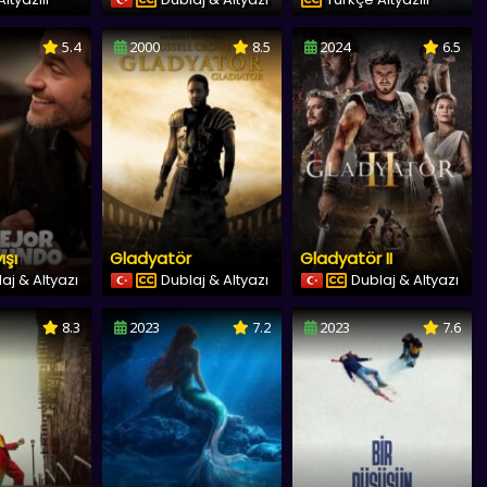
5.4
2000
8.5
2024
6.5
ışı
Gladyatör
Gladyatör II
aj & Altyazı
Dublaj & Altyazı
Dublaj & Altyazı
8.3
2023
7.2
2023
7.6