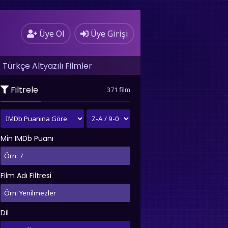
Üye Ol
Üye Girişi
Türkçe Altyazılı Filmler
Filtrele
371 film
Min IMDb Puanı
Film Adı Filtresi
Dil