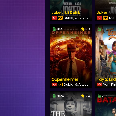
Joker: İkili Delilik
Joker
Dublaj & Altyazı
Dubl
2023
8.3
2025
Oppenheimer
Tay 3: End
Dublaj & Altyazı
Yerli Fi
2024
7.4
2025