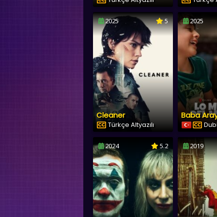
2025
5
2025
Cleaner
Baba Aray
Türkçe Altyazılı
Dubl
2024
5.2
2019