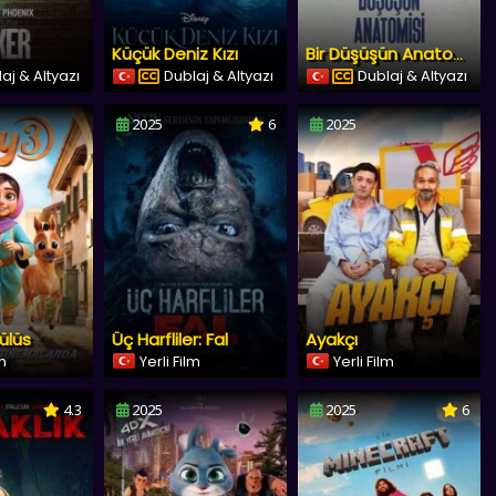
Küçük Deniz Kızı
Bir Düşüşün Anatomisi
aj & Altyazı
Dublaj & Altyazı
Dublaj & Altyazı
2025
6
2025
ülüs
Üç Harfliler: Fal
Ayakçı
lm
Yerli Film
Yerli Film
4.3
2025
2025
6