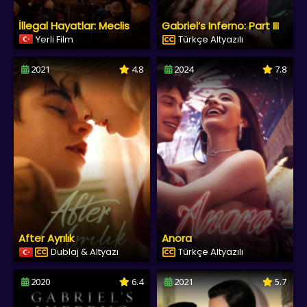
İllegal Hayatlar: Meclis
Gabriel’s Inferno: Part III
Yerli Film
Türkçe Altyazılı
2021
4.8
2024
7.8
After Ayrılık
Anora
Dublaj & Altyazı
Türkçe Altyazılı
2020
6.4
2021
5.7