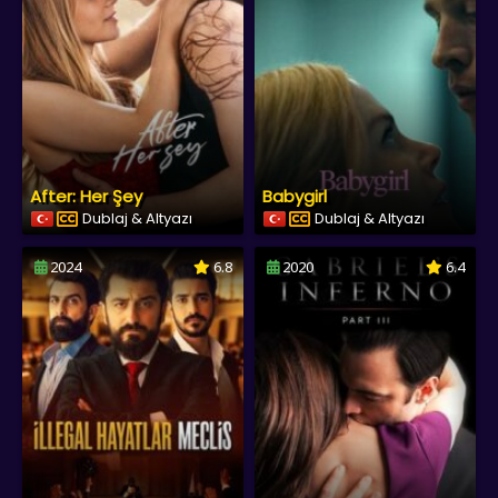
After: Her Şey
Babygirl
Dublaj & Altyazı
Dublaj & Altyazı
2024
6.8
2020
6.4