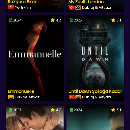
Rüzgara Bırak
My Fault: London
Yerli Film
Dublaj & Altyazı
2024
4.2
2025
6.1
Emmanuelle
Until Dawn Şafağa Kadar
Türkçe Altyazılı
Dublaj & Altyazı
2023
4.7
2024
6.1