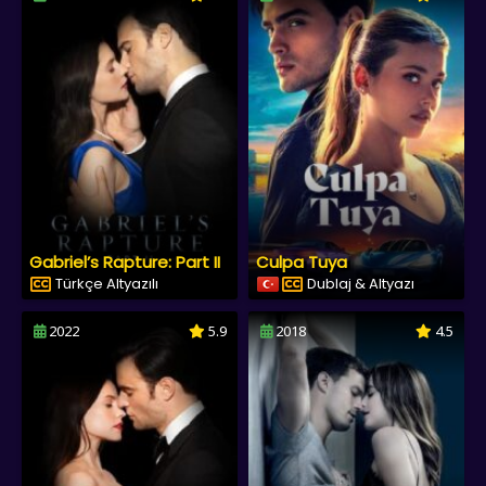
Gabriel’s Rapture: Part II
Culpa Tuya
Türkçe Altyazılı
Dublaj & Altyazı
2022
5.9
2018
4.5