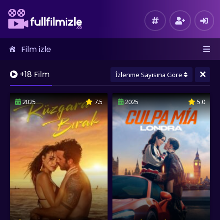
Film izle
×
+18 Film
İzlenme Sayısına Göre
2025
7.5
2025
5.0