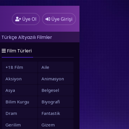
Üye Ol
Üye Girişi
Türkçe Altyazılı Filmler
Film Türleri
+18 Film
Aile
Aksiyon
Animasyon
Asya
Belgesel
Bilim Kurgu
Biyografi
Dram
Fantastik
Gerilim
Gizem