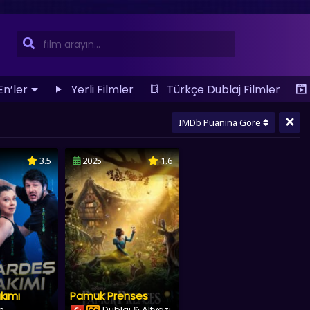
En’ler
Yerli Filmler
Türkçe Dublaj Filmler
×
IMDb Puanına Göre
3.5
2025
1.6
kımı
Pamuk Prenses
lm
Dublaj & Altyazı