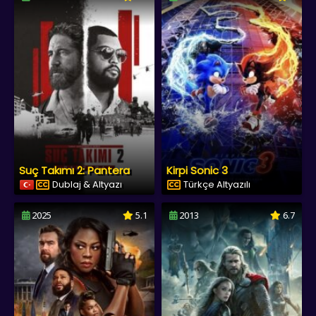
Suç Takımı 2: Pantera
Kirpi Sonic 3
Dublaj & Altyazı
Türkçe Altyazılı
2025
5.1
2013
6.7