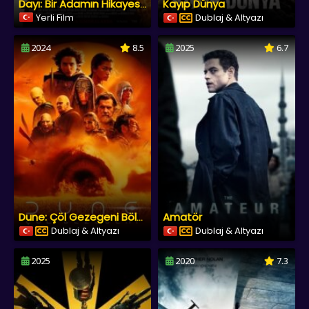
Kayıp Dünya
Dayı: Bir Adamın Hikayesi 2
Yerli Film
Dublaj & Altyazı
2024
8.5
2025
6.7
Amatör
Dune: Çöl Gezegeni Bölüm İki
Dublaj & Altyazı
Dublaj & Altyazı
2025
2020
7.3