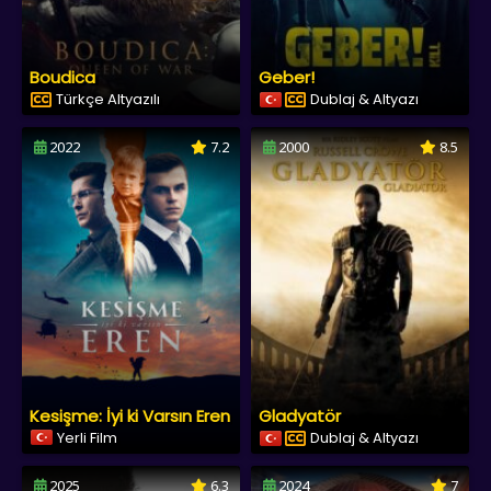
Boudica
Geber!
Türkçe Altyazılı
Dublaj & Altyazı
2022
7.2
2000
8.5
Kesişme: İyi ki Varsın Eren
Gladyatör
Yerli Film
Dublaj & Altyazı
2025
6.3
2024
7