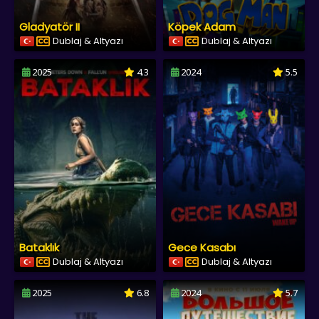
Gladyatör II
Köpek Adam
Dublaj & Altyazı
Dublaj & Altyazı
2025
4.3
2024
5.5
Bataklık
Gece Kasabı
Dublaj & Altyazı
Dublaj & Altyazı
2025
6.8
2024
5.7