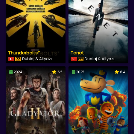
Thunderbolts*
Tenet
Dublaj & Altyazı
Dublaj & Altyazı
2024
6.5
2025
6.4