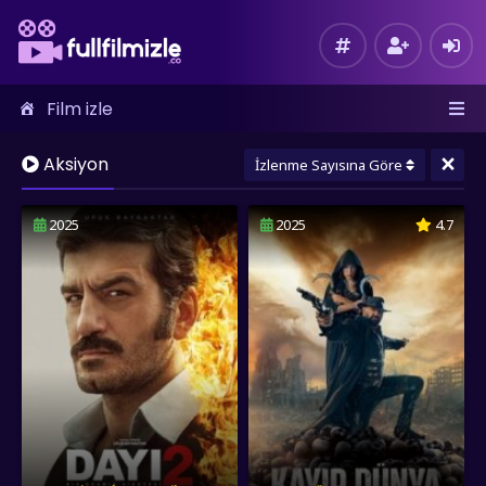
Film izle
×
Aksiyon
İzlenme Sayısına Göre
2025
2025
4.7