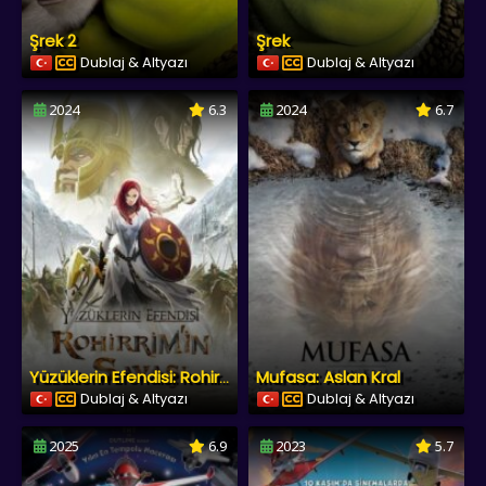
Şrek 2
Şrek
Dublaj & Altyazı
Dublaj & Altyazı
2024
6.3
2024
6.7
Mufasa: Aslan Kral
Yüzüklerin Efendisi: Rohirrim’in Savaşı
Dublaj & Altyazı
Dublaj & Altyazı
2025
6.9
2023
5.7