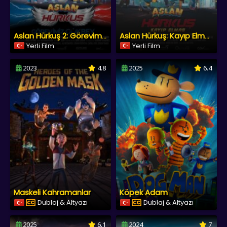
Aslan Hürkuş 2: Görevimiz Gökbey
Aslan Hürkuş: Kayıp Elmas
Yerli Film
Yerli Film
2023
4.8
2025
6.4
Maskeli Kahramanlar
Köpek Adam
Dublaj & Altyazı
Dublaj & Altyazı
2025
6.1
2024
7