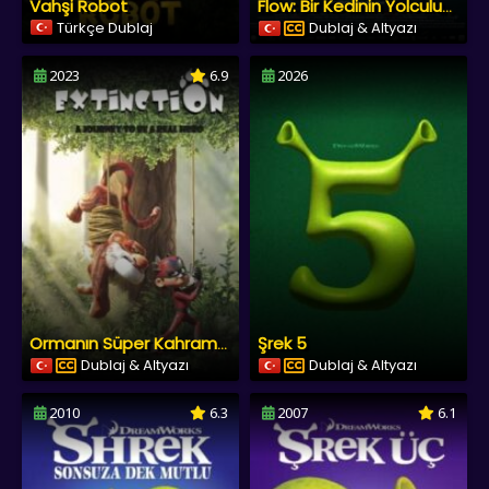
Vahşi Robot
Flow: Bir Kedinin Yolculuğu
Türkçe Dublaj
Dublaj & Altyazı
2023
6.9
2026
Şrek 5
Ormanın Süper Kahramanı
Dublaj & Altyazı
Dublaj & Altyazı
2010
6.3
2007
6.1