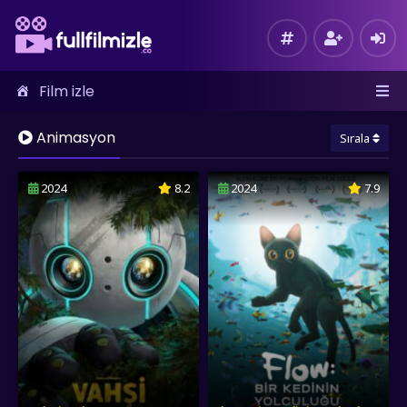
Film izle
Animasyon
Sırala
2024
8.2
2024
7.9