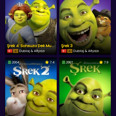
Şrek 3
Şrek 4: Sonsuza Dek Mutlu
Dublaj & Altyazı
Dublaj & Altyazı
2004
7.4
2001
7.9