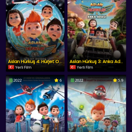
Aslan Hürkuş 4: Hürjet Oyunda
Aslan Hürkuş 3: Anka Adası
Yerli Film
Yerli Film
2022
6
2022
5.9