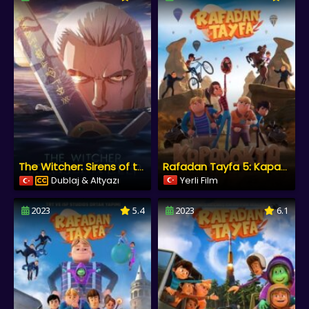
The Witcher: Sirens of the Deep
Rafadan Tayfa 5: Kapadokya
Dublaj & Altyazı
Yerli Film
2023
5.4
2023
6.1