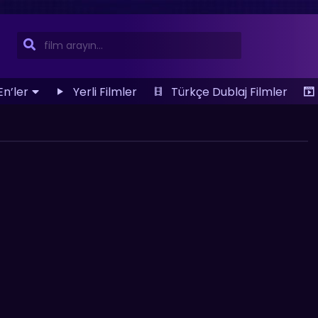
En’ler
Yerli Filmler
Türkçe Dublaj Filmler