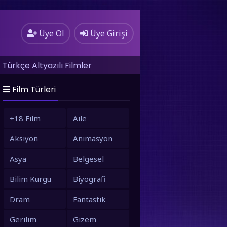
Üye Ol
Üye Girişi
Türkçe Altyazılı Filmler
Film Türleri
+18 Film
Aile
Aksiyon
Animasyon
Asya
Belgesel
Bilim Kurgu
Biyografi
Dram
Fantastik
Gerilim
Gizem