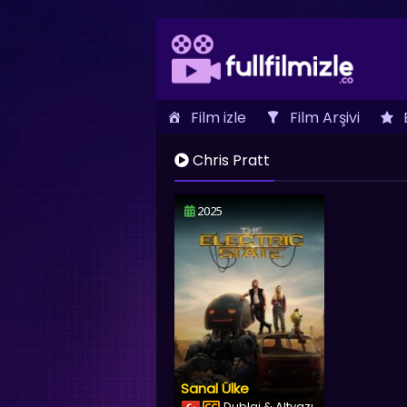
Film izle
Film Arşivi
İletişim
Chris Pratt
2025
Sanal Ülke
Dublaj & Altyazı