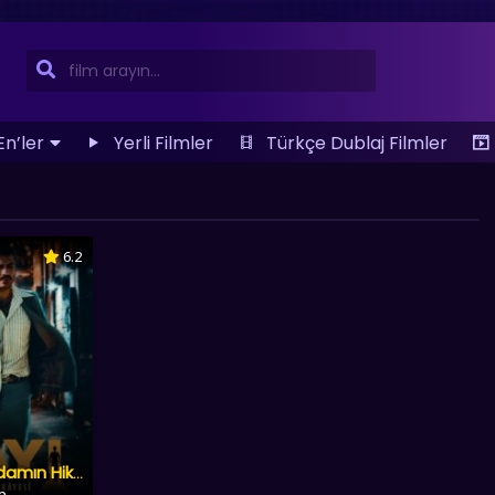
En’ler
Yerli Filmler
Türkçe Dublaj Filmler
6.2
Dayı: Bir Adamın Hikâyesi
lm