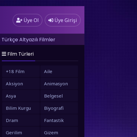
Üye Ol
Üye Girişi
Türkçe Altyazılı Filmler
Film Türleri
+18 Film
Aile
Aksiyon
Animasyon
Asya
Belgesel
Bilim Kurgu
Biyografi
Dram
Fantastik
Gerilim
Gizem