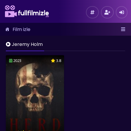
Film izle
Jeremy Holm
2023
3.8