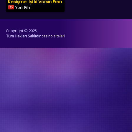
Kesişme: İyi ki Varsın Eren
Yerli Film
Copyright © 2025
Tüm Hakları Saklıdır
casino siteleri