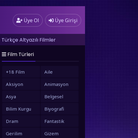
Üye Ol
Üye Girişi
Türkçe Altyazılı Filmler
Film Türleri
+18 Film
Aile
Aksiyon
Animasyon
Asya
Belgesel
Bilim Kurgu
Biyografi
Dram
Fantastik
Gerilim
Gizem