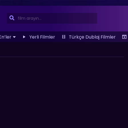
En’ler
Yerli Filmler
Türkçe Dublaj Filmler