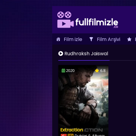
Film izle
Film Arşivi
İletişim
Rudhraksh Jaiswal
2020
6.8
Extraction
Dublaj & Altyazı