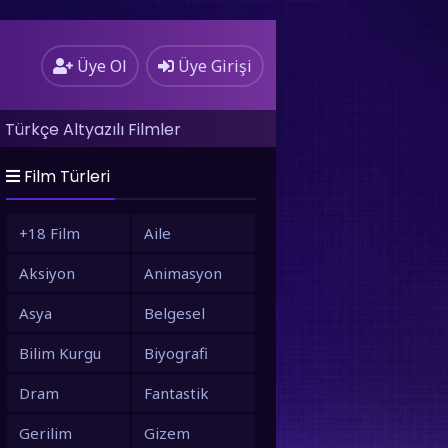
Üye Ol
Üye Girişi
Türkçe Altyazılı Filmler
Film Türleri
+18 Film
Aile
Aksiyon
Animasyon
Asya
Belgesel
Bilim Kurgu
Biyografi
Dram
Fantastik
Gerilim
Gizem