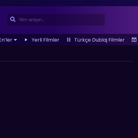
En’ler
Yerli Filmler
Türkçe Dublaj Filmler