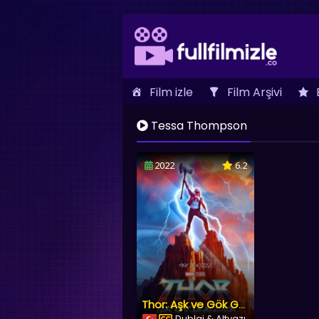
Film izle
Film Arşivi
İletişim
Tessa Thompson
2022
6.2
Thor: Aşk ve Gök Gürültüsü
Dublaj & Altyazı