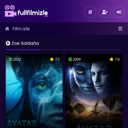
Film izle
Zoe Saldaña
2022
7.5
2009
7.9