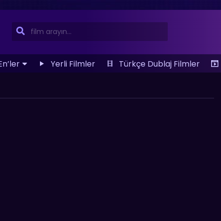
En’ler
Yerli Filmler
Türkçe Dublaj Filmler