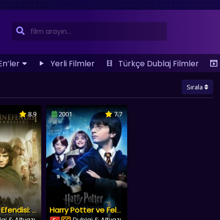
En’ler
Yerli Filmler
Türkçe Dublaj Filmler
Sırala
8.9
2001
7.7
Yüzüklerin Efendisi: Yüzük Kardeşliği
Harry Potter ve Felsefe Taşı
aj & Altyazı
Dublaj & Altyazı