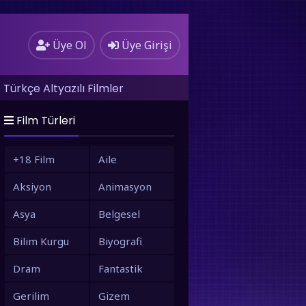
Üye Ol
Üye Girişi
Türkçe Altyazılı Filmler
Film Türleri
+18 Film
Aile
Aksiyon
Animasyon
Asya
Belgesel
Bilim Kurgu
Biyografi
Dram
Fantastik
Gerilim
Gizem