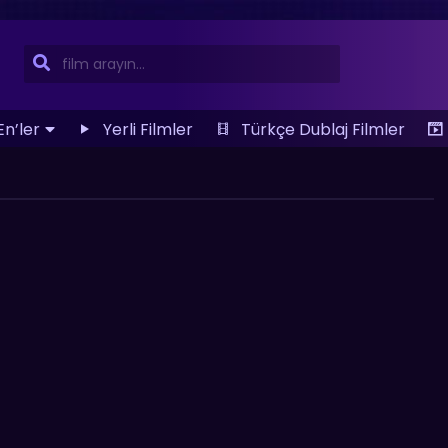
En’ler
Yerli Filmler
Türkçe Dublaj Filmler