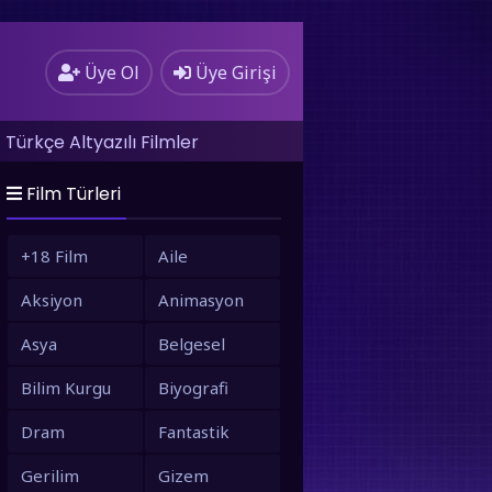
Üye Ol
Üye Girişi
Türkçe Altyazılı Filmler
Film Türleri
+18 Film
Aile
Aksiyon
Animasyon
Asya
Belgesel
Bilim Kurgu
Biyografi
Dram
Fantastik
Gerilim
Gizem