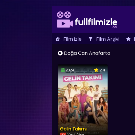
Film izle
Film Arşivi
İletişim
Doğa Can Anafarta
2024
2.4
Gelin Takımı
Yerli Film