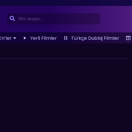
En’ler
Yerli Filmler
Türkçe Dublaj Filmler