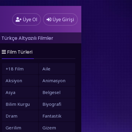
Üye Ol
Üye Girişi
Türkçe Altyazılı Filmler
Film Türleri
+18 Film
Aile
Aksiyon
Animasyon
Asya
Belgesel
Bilim Kurgu
Biyografi
Dram
Fantastik
Gerilim
Gizem