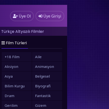
Üye Ol
Üye Girişi
Türkçe Altyazılı Filmler
Film Türleri
+18 Film
Aile
Aksiyon
Animasyon
Asya
Belgesel
Bilim Kurgu
Biyografi
Dram
Fantastik
Gerilim
Gizem