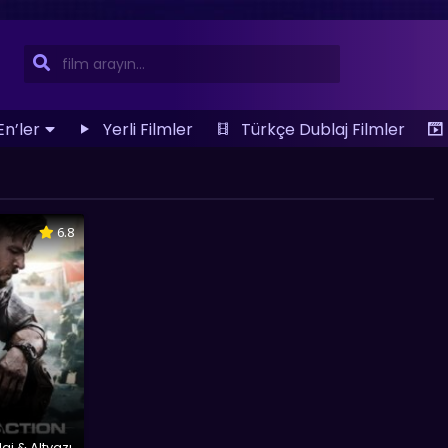
En’ler
Yerli Filmler
Türkçe Dublaj Filmler
6.8
aj & Altyazı