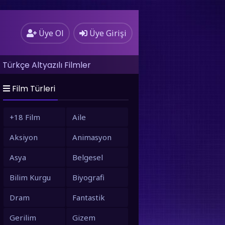
Üye Ol
Üye Girişi
Türkçe Altyazılı Filmler
Film Türleri
+18 Film
Aile
Aksiyon
Animasyon
Asya
Belgesel
Bilim Kurgu
Biyografi
Dram
Fantastik
Gerilim
Gizem