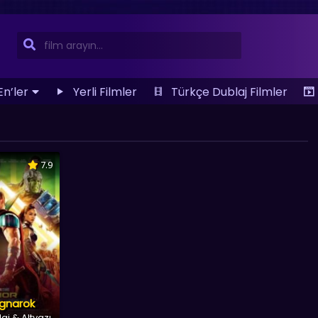
En’ler
Yerli Filmler
Türkçe Dublaj Filmler
7.9
agnarok
aj & Altyazı