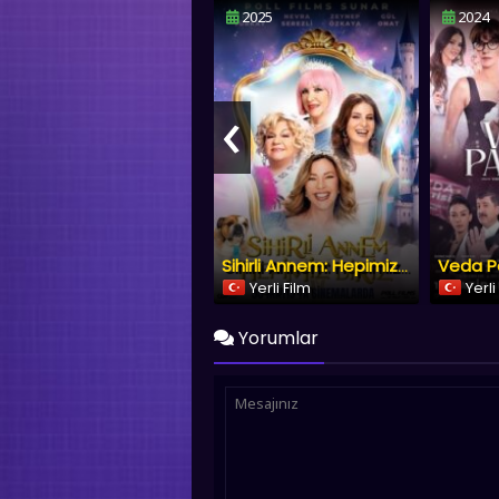
2025
2024
‹
Veda Pa
Sihirli Annem: Hepimiz Biriz
Yerli Film
Yerli
Yorumlar