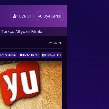
Üye Ol
Üye Girişi
Türkçe Altyazılı Filmler
AY LAV YU
nema Modu
Hata Bildir
Listeye Ekle