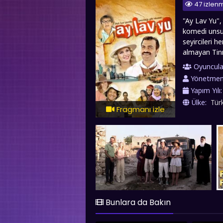
47 izlen
"Ay Lav Yu", 
komedi unsur
seyircileri 
almayan Tinn
doğrultusund
Oyuncula
Papazının nü
Yönetme
tanıştığı ve
Yapım Yılı
kültürlerden 
Ülke:
Tür
adaptasyon sü
Fragmanı izle
seyirler diler..
Bunlara da Bakın