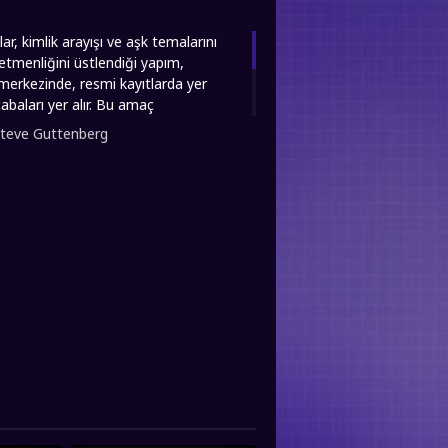
ar, kimlik arayışı ve aşk temalarını
netmenliğini üstlendiği yapım,
merkezinde, resmi kayıtlarda yer
aları yer alır. Bu amaç
ir üniversite okutmak için köyün
teve Guttenberg
 yaşına gelen İbrahim, Amerika'da
 döner. Film, bu noktadan sonra, farklı
Tinne'de yaşadıkları kültür şokunu ve
Yu filmini 1080p kalitesinde sunar ve iyi