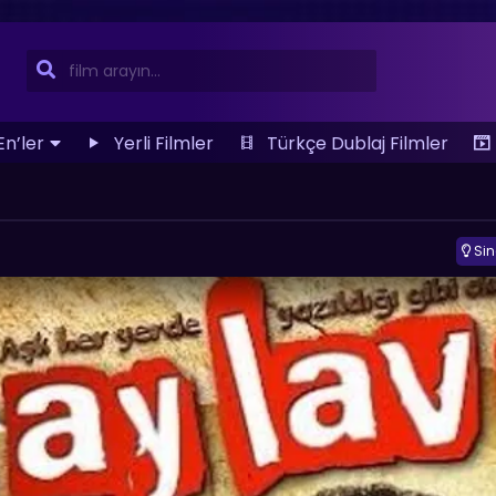
En’ler
Yerli Filmler
Türkçe Dublaj Filmler
Si