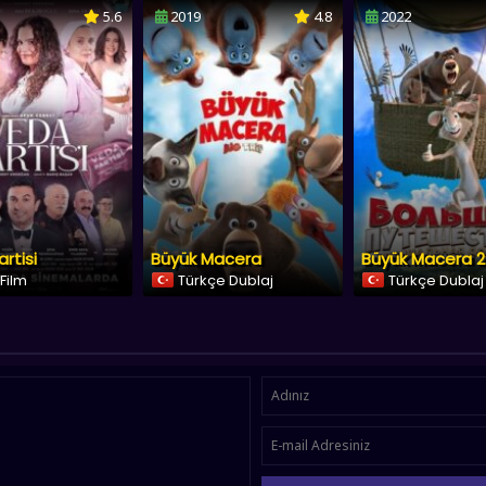
5.6
2019
4.8
2022
rtisi
Büyük Macera
 Film
Türkçe Dublaj
Türkçe Dublaj