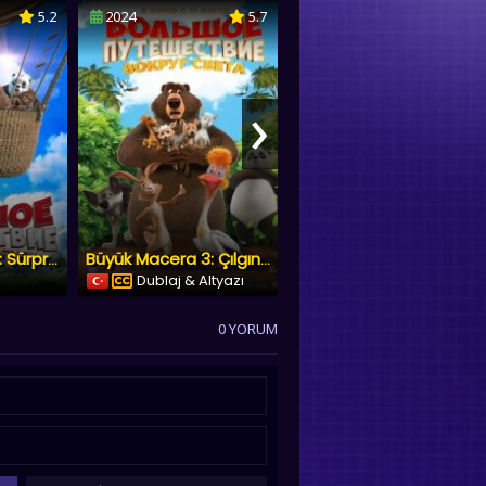
5.2
2024
5.7
2025
3.2
›
Baldız
Büyük Macera 2: Sürpriz Misafir
Büyük Macera 3: Çılgın Dostlar
Dublaj & Altyazı
Yerli Film
0 YORUM