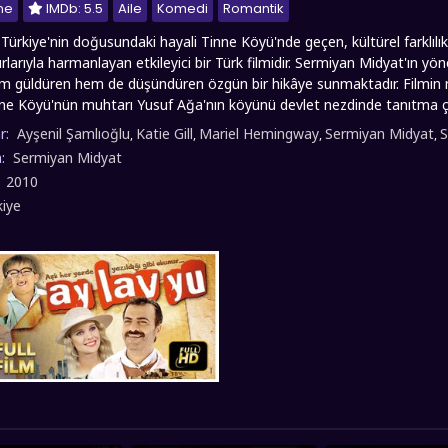
me
IMDb: 5.5
Aile
Komedi
Romantik
Türkiye'nin doğusundaki hayali Tinne Köyü'nde geçen, kültürel farklılıkl
larıyla harmanlayan etkileyici bir Türk filmidir. Sermiyan Midyat'ın yö
hem güldüren hem de düşündüren özgün bir hikâye sunmaktadır. Filmin 
e Köyü'nün muhtarı Yusuf Ağa'nın köyünü devlet nezdinde tanıtma çab
a oğlu İbrahim'i okutmak için radikal bir karar alan Yusuf Ağa, onu b
r:
Ayşenil Şamlıoğlu
Katie Gill
Mariel Hemingway
Sermiyan Midyat
S
,
,
,
,
fusuna kaydeder, Papaz'da büyümesine yardımcı olur. Yıllar sonra, 30
n:
Sermiyan Midyat
 âşık olduğu Jessica ile birlikte doğduğu topraklara, Tinne Köyü'ne geri
:
2010
gelen iki insanın aşkını, Kürt kökenli İbrahim ile Amerikalı Jessica'nın 
kiye
reçlerini komik olaylar zinciriyle anlatır. fullfilmizle.co olarak Ay Lav 
.