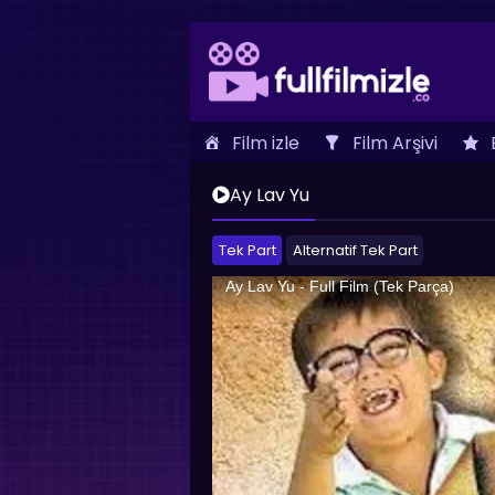
Film izle
Film Arşivi
İletişim
Ay Lav Yu
Tek Part
Alternatif Tek Part