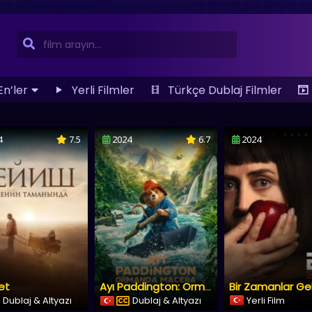
En’ler
Yerli Filmler
Türkçe Dublaj Filmler
24
6.7
2024
5.7
2024
Wicked
Ayı Paddington: Ormanda Macera
Bir Zamanlar Gelecek: 2121
Dublaj & Altyazı
Yerli Film
Türkçe Altyazı