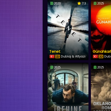
2020
7.3
2025
Tenet
Günahkarl
Dublaj & Altyazı
Dubl
2025
2025