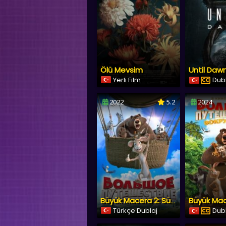
Ölü Mevsim
Yerli Film
Dubl
2022
5.2
2024
Büyük Macera 2: Sürpriz Misafir
Türkçe Dublaj
Dubl