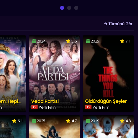
Tümünü Gör
2024
5.6
2025
7.1
Veda Partisi
Öldürdüğün Şeyler
Sihirli Annem: Hepimiz Biriz
lm
Yerli Film
Yerli Film
6.1
2025
4.7
2019
4.8