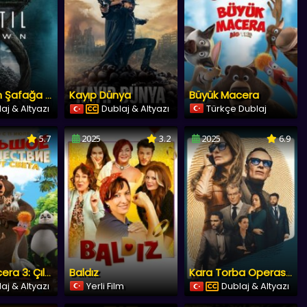
Kayıp Dünya
Büyük Macera
Until Dawn Şafağa Kadar
aj & Altyazı
Dublaj & Altyazı
Türkçe Dublaj
5.7
2025
3.2
2025
6.9
Baldız
Büyük Macera 3: Çılgın Dostlar
Kara Torba Operasyonu
aj & Altyazı
Yerli Film
Dublaj & Altyazı