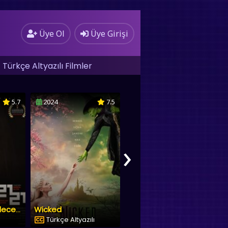
Üye Ol
Üye Girişi
Türkçe Altyazılı Filmler
7.5
2023
4.2
2024
8.2
›
Boudica
Vahşi Robot
lı
Türkçe Altyazılı
Türkçe Dublaj