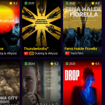
8.2
2025
2025
8.8
ar
Thunderbolts*
Fena Halde Fiorella
aj & Altyazı
Dublaj & Altyazı
Yerli Film
2024
6.2
2025
6.5