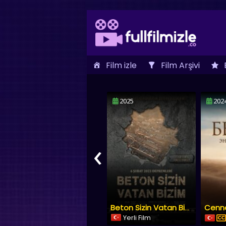
Film izle
Film Arşivi
İletişim
2025
2024
7.5
20
‹
Cennet
Beton Sizin Vatan Bizim
Yerli Film
Dublaj & Altyazı