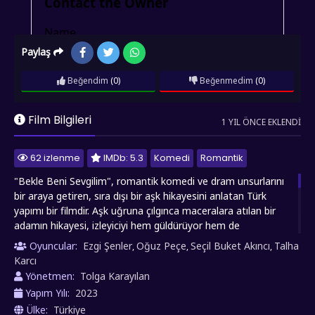
Paylaş
Beğendim
(0)
Beğenmedim
(0)
Film Bilgileri
1 YIL ÖNCE EKLENDI
62 izlenme
IMDb: 5.3
Komedi
Romantik
"Bekle Beni Sevgilim", romantik komedi ve dram unsurlarını
bir araya getiren, sıra dışı bir aşk hikayesini anlatan Türk
yapımı bir filmdir. Aşk uğruna çılgınca maceralara atılan bir
adamın hikayesi, izleyiciyi hem güldürüyor hem de
düşündürüyor. Film, ilk görüşte Zeynep'e aşık olan Ali'nin
Oyuncular:
Ezgi Şenler
Oğuz Peçe
Seçil Buket Akıncı
Talha
,
,
,
tutkulu mücadelesini konu alır. Zeynep'in kötü niyetli bir plan
Karcı
sonucu akıl hastanesine yatırılması, hikayeye beklenmedik bir
Yönetmen:
Tolga Karayılan
yön verir. Ali, sevdiği kadını kurtarmak için cesur bir karar
Yapım Yılı:
2023
alarak, hasta numarası yapıp akıl hastanesine yatmayı göze
Ülke:
Türkiye
alır. Hikayenin en renkli yanı, Ali'nin hastanedeki koğuş