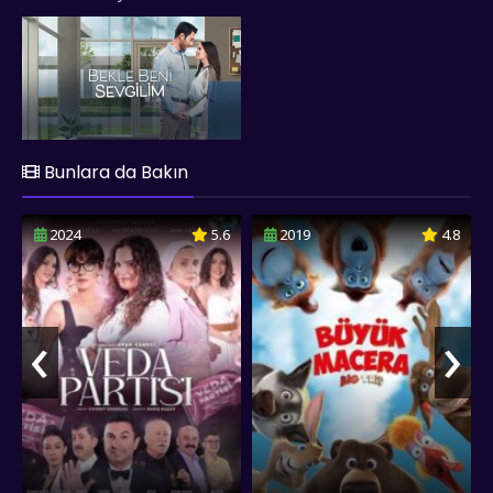
arkadaşlarıyla kurduğu beklenmedik dostluktur. Her biri farklı
karakterlere sahip olan bu hastalar, Ali'nin aşk mücadelesine
destek olurlar. Bu yardımlaşma, filmin komedi unsurunu
oluştururken, aynı zamanda toplumda "deli" olarak
nitelendirilen bireylere karşı önyargıları da sorgular.
fullfilmizle.co olarak Bekle Beni Sevgilim filmini sizlere full hd
1080p kalitesinde sunmuş olup, keyifli seyirler dileriz...
Bunlara da Bakın
2024
5.6
2019
4.8
‹
›