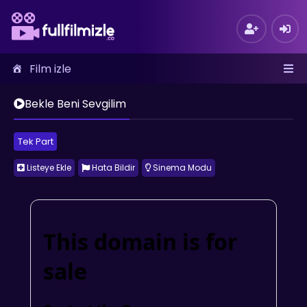
Film izle
Bekle Beni Sevgilim
Tek Part
Listeye Ekle
Hata Bildir
Sinema Modu