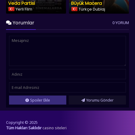
Veda Partisi
Büyük Macera
Yerli Film
Türkçe Dublaj
Yorumlar
0 YORUM
Spoiler Ekle
Yorumu Gönder
Copyright © 2025
Tüm Hakları Saklıdır
casino siteleri