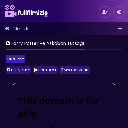
Film izle
Harry Potter ve Azkaban Tutsağı
Dual Part
Listeye Ekle
Hata Bildir
Sinema Modu