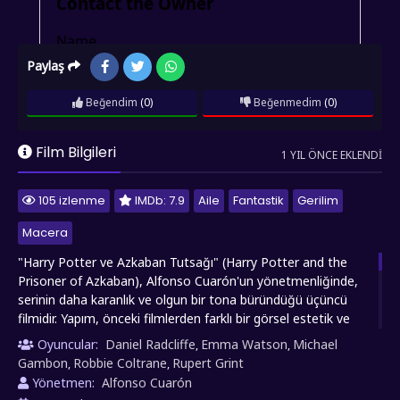
Paylaş
Beğendim
(0)
Beğenmedim
(0)
Film Bilgileri
1 YIL ÖNCE EKLENDI
105 izlenme
IMDb: 7.9
Aile
Fantastik
Gerilim
Macera
"Harry Potter ve Azkaban Tutsağı" (Harry Potter and the
Prisoner of Azkaban), Alfonso Cuarón'un yönetmenliğinde,
serinin daha karanlık ve olgun bir tona büründüğü üçüncü
filmidir. Yapım, önceki filmlerden farklı bir görsel estetik ve
derinlikli anlatımıyla dikkat çeker. Film, Harry Potter ve en
Oyuncular:
Daniel Radcliffe
Emma Watson
Michael
,
,
yakın arkadaşları Ron Weasley ile Hermione Granger'ın
Gambon
Robbie Coltrane
Rupert Grint
,
,
Hogwarts'taki üçüncü yıllarına odaklanır. Ancak bu yeni
Yönetmen:
Alfonso Cuarón
dönem, tehlikeli bir gelişmeyle gölgelenir: Korkunç suçlar