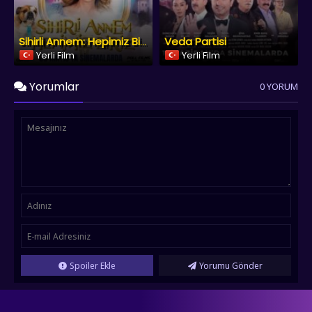
Veda Partisi
Sihirli Annem: Hepimiz Biriz
Yerli Film
Yerli Film
Yorumlar
0 YORUM
Spoiler Ekle
Yorumu Gönder