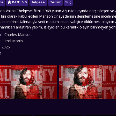
me
IMDb: 5.6
Belgesel
Gerilim
Suç
n Vakası" belgesel filmi, 1969 yılının Ağustos ayında gerçekleşen ve A
 biri olarak kabul edilen Manson cinayetlerinin derinlemesine incelem
n, liderlerinin talimatıyla yedi masum insanı vahşice öldürmesi olayının
namikleri araştıran yapım, izleyicileri bu karanlık olayın bilinmeyen yönl
lt lider olarak takipçileri üzerinde kurduğu güçlü zihin kontrolü mekan
r:
Charles Manson
 ve komplo teorilerinde sıkça dile getirilen CIA'in bilinç kontrol deneyleri
n:
Errol Morris
izmatik liderlik özellikleri ve takipçilerini nasıl etkilediği konusunda ps
:
2025
ika'sının sosyal dinamiklerini de gözler önüne seriyor. "Kaos: Manson
D
amanda insan psikolojisinin karanlık yönlerini, grup dinamiklerini ve to
gulatan düşündürücü bir yapım olarak öne çıkıyor. fullfilmizle.co Chaos 
tesinde Türkçe dublaj ve altyazılı sunmuş olup, keyifli seyirler dileriz..