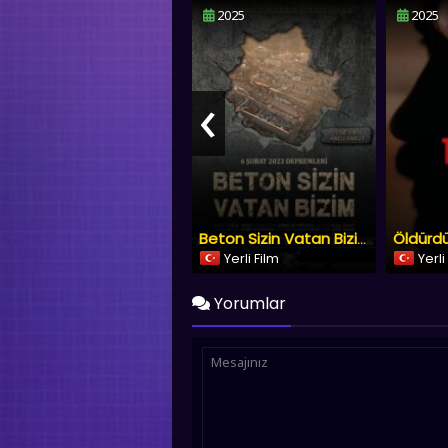
2025
2025
‹
Öldürd
Beton Sizin Vatan Bizim
Yerli Film
Yerli
Yorumlar