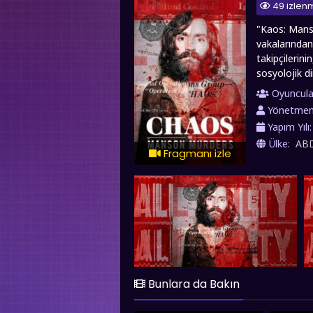
49 izlen
"Kaos: Manso
vakalarından
takipçilerini
sosyolojik di
Manson'ın kü
Oyuncula
hareketlerini
Yönetme
Manson'ın kar
Yapım Yılı
dönemin Amer
Ülke:
AB
değil, aynı z
Fragmanı izle
etkisini sor
hd 1080p kali
Bunlara da Bakın