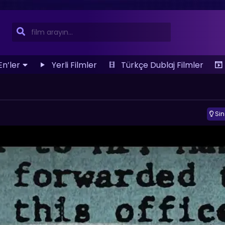
En’ler
Yerli Filmler
Türkçe Dublaj Filmler
Si