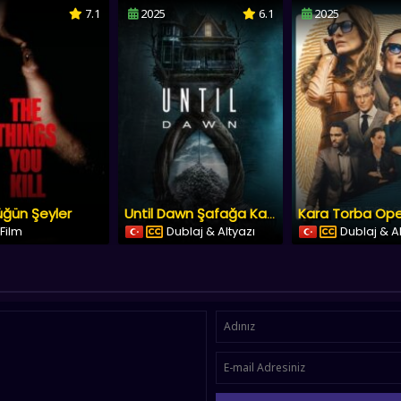
7.1
2025
6.1
2025
üğün Şeyler
Until Dawn Şafağa Kadar
 Film
Dublaj & Altyazı
Dublaj & A