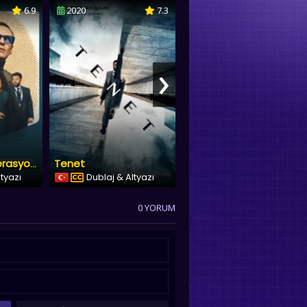
6.9
2020
7.3
2025
8.2
›
Tenet
Günahkarlar
Kara Torba Operasyonu
ltyazı
Dublaj & Altyazı
Dublaj & Altyazı
0 YORUM