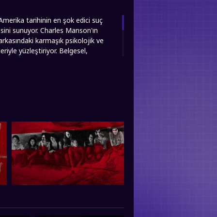
merika tarihinin en şok edici suç
esini sunuyor. Charles Manson'ın
 arkasındaki karmaşık psikolojik ve
eriyle yüzleştiriyor. Belgesel,
izmalarını, dönemin karşı kültür
yle olası bağlantıları inceliyor. Film,
ikolojik analizlere yer verirken,
 Vakası", sadece bir cinayet belgeseli
plumsal koşulların bireyler üzerindeki
The Manson Murders filmini sizlere full