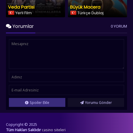
Veda Partisi
Büyük Macera
Yerli Film
Türkçe Dublaj
Yorumlar
0 YORUM
Spoiler Ekle
Yorumu Gönder
Copyright © 2025
Tüm Hakları Saklıdır
casino siteleri