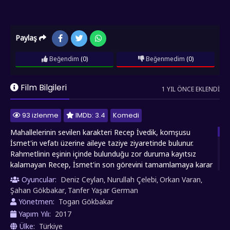
Paylaş
Beğendim
(0)
Beğenmedim
(0)
Film Bilgileri
1 YIL ÖNCE EKLENDI
93 izlenme
IMDb: 3.4
Komedi
Mahallelerinin sevilen karakteri Recep İvedik, komşusu
İsmet'in vefatı üzerine aileye taziye ziyaretinde bulunur.
Rahmetlinin eşinin içinde bulunduğu zor duruma kayıtsız
kalamayan Recep, İsmet'in son görevini tamamlamaya karar
verir. Yanına en yakın arkadaşı Nurullah'ı da alarak, merhum
Oyuncular:
Deniz Ceylan
Nurullah Çelebi
Orkan Varan
,
,
,
İsmet'in yarım kalan işini tamamlamak üzere yola çıkar. Basit
Şahan Gökbakar
Tanfer Yaşar German
,
bir yolculuk olarak başlayan görev, Recep'in kendini Milli
Yönetmen:
Togan Gökbakar
Takım sporcularını uluslararası bir organizasyona taşırken
Yapım Yılı:
2017
bulmasıyla bambaşka bir boyut kazanır. Genç sporculardan
Ülke:
Türkiye
oluşan kafilenin başına gelen beklenmedik olaylar, İvedik'i