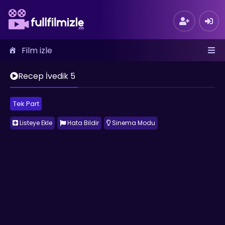
Film izle
Recep İvedik 5
Tek Part
Listeye Ekle
Hata Bildir
Sinema Modu