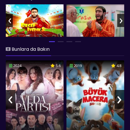
istemeden de olsa takımın başına geçmeye zorlar. Kendine
has antrenman metotları ve motivasyon teknikleriyle
‹
›
sporcuları çalıştırmaya başlayan Recep, uluslararası arenada
Türk bayrağını dalgalandırma sorumluluğunu üstlenir.
Alışılmadık koçluk tarzı ve dobra tavırlarıyla hem gülümseten
hem de düşündüren sahnelere imza atar. fullfilmizle.co Recep
İvedik 5 filmini sizlere full hd 1080p kalitesinde sunmuş olup,
iyi seyirler dileriz...
Bunlara da Bakın
2024
5.6
2019
4.8
‹
›