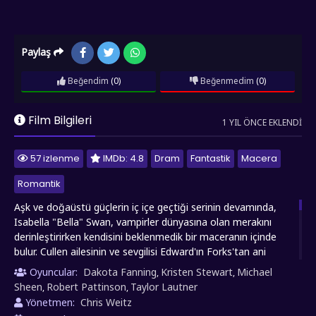
Paylaş
Beğendim
(0)
Beğenmedim
(0)
Film Bilgileri
1 YIL ÖNCE EKLENDI
57 izlenme
IMDb: 4.8
Dram
Fantastik
Macera
Romantik
Aşk ve doğaüstü güçlerin iç içe geçtiği serinin devamında,
Isabella "Bella" Swan, vampirler dünyasına olan merakını
derinleştirirken kendisini beklenmedik bir maceranın içinde
bulur. Cullen ailesinin ve sevgilisi Edward'ın Forks'tan ani
ayrılışı, genç kızın dünyasını alt üst eder. Bu kayıp, Bella'yı
Oyuncular:
Dakota Fanning
Kristen Stewart
Michael
,
,
derin bir depresyona sürükler. Tehlikeli aktivitelere yönelen
Sheen
Robert Pattinson
Taylor Lautner
,
,
Bella, bu anlarda Edward'ın koruyucu hayalini görebildiğini
Yönetmen:
Chris Weitz
keşfeder. Motor kazaları ve uçurum atlayışları gibi riskli