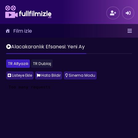
Film izle
Alacakaranlık Efsanesi: Yeni Ay
TR Altyazılı
TR Dublaj
Listeye Ekle
Hata Bildir
Sinema Modu