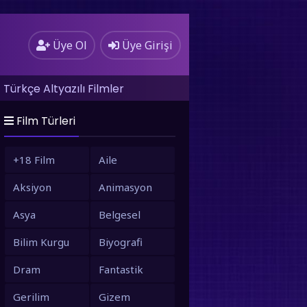
Üye Ol
Üye Girişi
Türkçe Altyazılı Filmler
Film Türleri
+18 Film
Aile
Aksiyon
Animasyon
Asya
Belgesel
Bilim Kurgu
Biyografi
Dram
Fantastik
Gerilim
Gizem