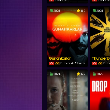
2025
8.2
2025
Günahkarlar
Thunderbo
Dublaj & Altyazı
Dubl
2024
6.2
2025