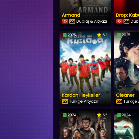
Armand
Dublaj & Altyazı
Dubl
2025
6.1
2025
Kardan Heykeller
Cleaner
Türkçe Altyazılı
Türkçe A
2024
6.5
2024