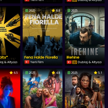
2025
8.8
2025
lts*
Fena Halde Fiorella
iRehine
aj & Altyazı
Yerli Film
Dublaj & Altyazı
6.5
2025
4.8
2025
5.1