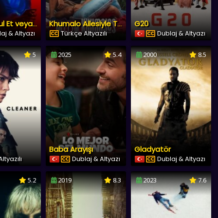
G20
Drop: Kabul Et veya Reddet
Khumalo Ailesiyle Tanışın
aj & Altyazı
Türkçe Altyazılı
Dublaj & Altyazı
5
2025
5.4
2000
8.5
Baba Arayışı
Gladyatör
ltyazılı
Dublaj & Altyazı
Dublaj & Altyazı
5.2
2019
8.3
2023
7.6