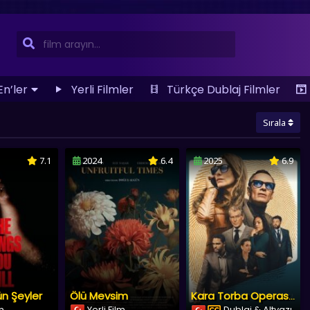
En’ler
Yerli Filmler
Türkçe Dublaj Filmler
Sırala
7.1
2024
6.4
2025
6.9
n Şeyler
Ölü Mevsim
Kara Torba Operasyonu
lm
Yerli Film
Dublaj & Altyazı