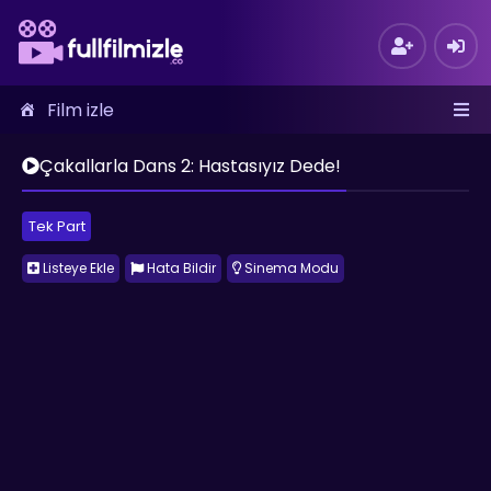
Film izle
Çakallarla Dans 2: Hastasıyız Dede!
Tek Part
Listeye Ekle
Hata Bildir
Sinema Modu