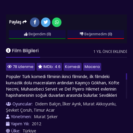
Paylaş
Beğendim
(0)
Beğenmedim
(0)
Film Bilgileri
1 YIL ÖNCE EKLENDI
78 izlenme
IMDb: 4.6
Komedi
Macera
Popüler Türk komedi filminin ikinci filminde, ilk filmdeki
kurnazlık dolu maceraların ardından Kayınço Gökhan, Köfte
Necmi, Muhasebeci Servet ve Del Piyero Hikmet evlerinin
hapishanesinin soğuk duvarları arasında bulurlar. Sevdikleri
mahalleden ve tutkuyla bağlı oldukları futboldan uzak dörtlü,
Oyuncular:
Didem Balçın
İlker Ayrık
Murat Akkoyunlu
,
,
,
cezaevinde zorlu günler geçiriyor. Tek dayanakları, sahip
Şevket Çoruh
Timur Acar
,
oldukları güçlü "abi" figürü Tayyar'dır. Beklenmedik bir fırsat,
Yönetmen:
Murat Şeker
mahkumlar üzerinde gerçekleştirilecek bir tıbbi deney için
Yapım Yılı:
2012
gönüllülerin aranması haberiyle ortaya çıkıyor. Şartlı tahliye
Ülke:
Türkiye
imkanını kazanan dört arkadaş, özgürlüklerine kavuşmak