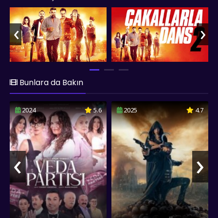
isteğiyle sorgulamadan deney ilaçlarını kabul ederler.
Hapisten ortaya çıktıklarında artık kurnazlık yapmayacaklarına
‹
›
dair karşılıklı söz veren kahramanlarımız, hayatın gerçek
sırrının çakal olmak değil, "çakallarla dans edebilme" becerisi
olduğunu anlarlar. fullfilmizle.co Çakallarla Dans 2 filmini
1080p kalitesinde sunar ve iyi seyirler diler...
Bunlara da Bakın
2024
5.6
2025
4.7
‹
›