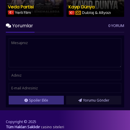
Veda Partisi
Kayıp Dünya
Yerli Film
Dublaj & Altyazı
Yorumlar
0 YORUM
Spoiler Ekle
Yorumu Gönder
Copyright © 2025
Tüm Hakları Saklıdır
casino siteleri