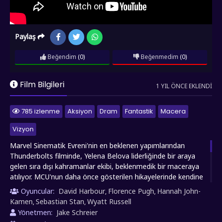
Paylaş
Beğendim
(0)
Beğenmedim
(0)
Film Bilgileri
1 YIL ÖNCE EKLENDI
785 izlenme
Aksiyon
Dram
Fantastik
Macera
Vizyon
Marvel Sinematik Evreni'nin en beklenen yapımlarından
Thunderbolts filminde, Yelena Belova liderliğinde bir araya
gelen sıra dışı kahramanlar ekibi, beklenmedik bir maceraya
atılıyor. MCU'nun daha önce gösterilen hikayelerinde kendine
yer bulmuş dışlanmış karakterlerden oluşan bu ekip, Valentina
Oyuncular:
David Harbour
Florence Pugh
Hannah John-
,
,
Allegra de Fontaine'in ustaca hazırladığı karmaşık bir
Kamen
Sebastian Stan
Wyatt Russell
,
,
komployla karşı karşıya kalacak. Kahramanlarımız sadece
Yönetmen:
Jake Schreier
görevlerini tamamlamakla kalmayıp, kendi karanlık