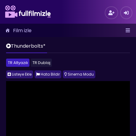
Film izle
Thunderbolts*
TR Altyazılı
TR Dublaj
Listeye Ekle
Hata Bildir
Sinema Modu