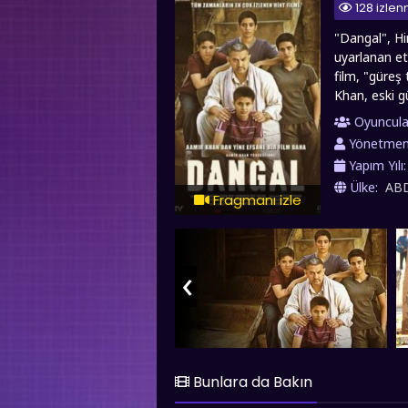
128 izle
"Dangal", Hi
uyarlanan etk
film, "güreş
Khan, eski g
Karakterin 19
Oyuncula
bir fiziksel 
Yönetme
tamamlandıkt
Yapım Yılı
toplum norml
Ülke:
AB
sporcuların k
Fragmanı izle
bir şekilde p
Dangal filmin
‹
Bunlara da Bakın