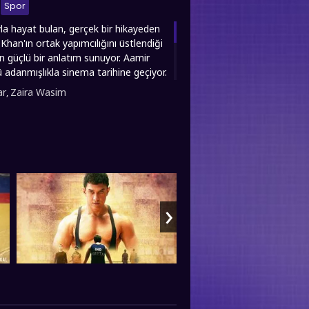
Spor
la hayat bulan, gerçek bir hikayeden
Khan'ın ortak yapımcılığını üstlendiği
an güçlü bir anlatım sunuyor. Aamir
 adanmışlıkla sinema tarihine geçiyor.
rofesyonel bir antrenör eşliğinde zorlu
ar
Zaira Wasim
,
ya ulaşan ünlü oyuncu, film
talamış bir babanın, geleneksel
sini anlatıyor. Hint toplumunda kadın
mesi için verdiği mücadeleyi etkileyici
alarını ustaca işliyor. fullfilmizle.co
keyifli seyirler dileriz...
›