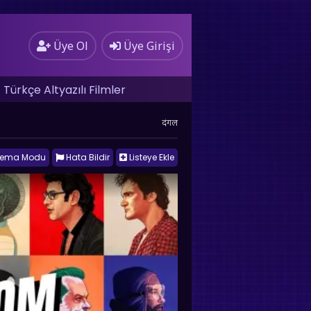
Üye Ol
Üye Girişi
Türkçe Altyazılı Filmler
दंगल
nema Modu
Hata Bildir
Listeye Ekle