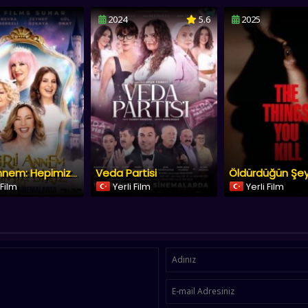
2024
5.6
2025
Veda Partisi
Öldürdüğün Şey
Sihirli Annem: Hepimiz Biriz
 Film
Yerli Film
Yerli Film