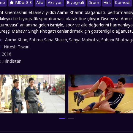
nme
IMDb: 8.3
Aile
Aksiyon
Biyografi
Dram
Hint
Komedi
nt sinemasının efsanevi yıldızı Aamir Khan'ın olağanüstü performansıy
ileyici bir biyografik spor draması olarak öne çıkıyor. Disney ve Aamir 
 turnuvası" anlamına gelen ismiyle, spor ve aile değerlerini harmanlay
üreşçi Mahavir Singh Phogat'ı canlandırmak için gösterdiği olağanüstü
, 29 ve 55 yaşlarındaki hallerini kusursuz bir şekilde yansıtmak için p
r:
Aamir Khan
Fatima Sana Shaikh
Sanya Malhotra
Suhani Bhatnag
,
,
,
dönüşüm geçiren Khan, rol için 28 kilo alıyor. Çekimler sırasında 98 kilo
n:
Nitesh Tiwari
an sonra yeniden normal kilosuna dönüyor. Film, güreş kariyerini nok
:
2016
arını yıkarak kızlarını profesyonel güreşçi olarak yetiştirme mücadele
D
Hindistan
,
arşılaştığı zorlukları ve bir babanın kızlarının potansiyelini gerçekleştir
erdeye taşıyan yapım, spor, toplumsal cinsiyet eşitliği ve aile bağları tem
i sizlere full hd 1080p kalitesinde Türkçe dublaj ve altyazılı sunmuş olup, 