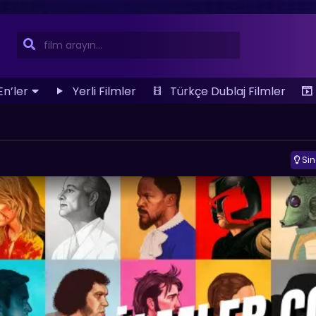
En’ler
Yerli Filmler
Türkçe Dublaj Filmler
Si