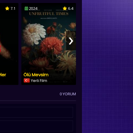
7.1
2024
6.4
2025
4.7
›
ler
Ölü Mevsim
Kayıp Dünya
Yerli Film
Dublaj & Altyazı
0 YORUM