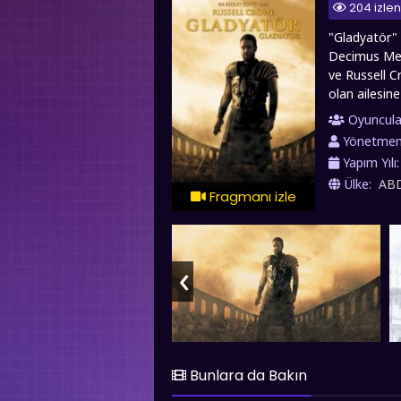
204 izle
"Gladyatör"
Decimus Meri
ve Russell 
olan ailesin
görevle karş
Oyuncula
Commodus, ba
Yönetme
geride bırak
Yapım Yılı
arenalarınd
Ülke:
AB
ailesinin in
Fragmanı izle
kalbinde büyü
kalitesinde T
‹
Bunlara da Bakın