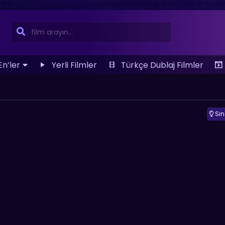
En’ler
Yerli Filmler
Türkçe Dublaj Filmler
Si