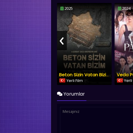
2025
2024
‹
Veda Pa
Beton Sizin Vatan Bizim
Yerli Film
Yerli
Yorumlar