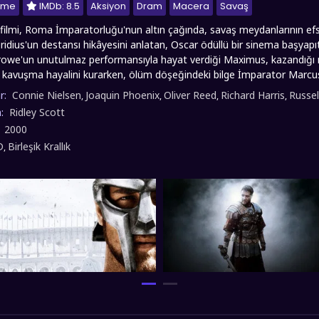
nme
IMDb: 8.5
Aksiyon
Dram
Macera
Savaş
 filmi, Roma İmparatorluğu'nun altın çağında, savaş meydanlarının 
dius'un destansı hikâyesini anlatan, Oscar ödüllü bir sinema başyapıtıd
Crowe'un unutulmaz performansıyla hayat verdiği Maximus, kazandığı
e kavuşma hayalini kurarken, ölüm döşeğindeki bilge İmparator Marcus
ılaşır: Roma'yı yeniden cumhuriyete dönüştürmek. Bu kararı öğrenen İ
r:
Connie Nielsen
Joaquin Phoenix
Oliver Reed
Richard Harris
Russel
,
,
,
,
basını öldürüp tahtı gasp eder ve Maximus'u ailesiyle birlikte ölüme 
n:
Ridley Scott
arak mucizevi şekilde hayatta kalan Maximus, köle tüccarları tarafında
:
2000
a savaşmaya zorlanır. Artık tek amacı Colosseum'un kanlı kumlarında
D
Birleşik Krallık
,
tikamını almak olan efsanevi savaşçı, "halk için eğlence" olarak başlad
k bir isyanın sembolü haline gelecektir. fullfilmizle.co olarak Gladyatör
ürkçe dublaj ve altyazılı sunmuş olup, keyifli seyirler dileriz...