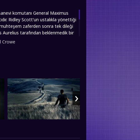
efsanevi komutanı General Maximus
ır. Ridley Scott'un ustalıkla yönettiği
 muhteşem zaferden sonra tek dileği
 Aurelius tarafından beklenmedik bir
mparator'un hırslı ve dengesiz oğlu
l Crowe
mahkûm eder. Sevdiklerinin küllerini
n satın alınıp ölümcül gladyatör
 yükselerek Roma'ya dönmek ve
ığı yeni hayatında, imparatorluğun
 filmini sizlere full hd 1080p
›