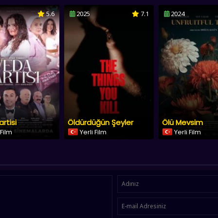
5.6
2025
7.1
2024
rtisi
Öldürdüğün Şeyler
Ölü Mevsim
 Film
Yerli Film
Yerli Film