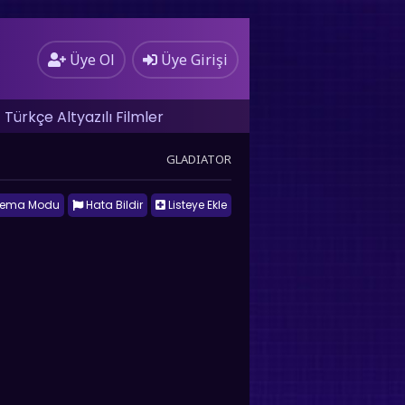
Üye Ol
Üye Girişi
Türkçe Altyazılı Filmler
GLADIATOR
nema Modu
Hata Bildir
Listeye Ekle