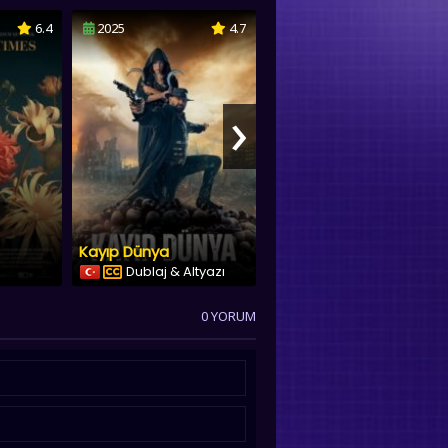
6.4
2025
4.7
2019
4.8
›
Kayıp Dünya
Büyük Macera
Dublaj & Altyazı
Türkçe Dublaj
0 YORUM