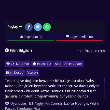
Paylaş
Beğendim
(0)
Beğenmedim
(0)
Film Bilgileri
1 YIL ÖNCE EKLENDI
251 izlenme
IMDb: 8.2
Aile
Animasyon
Bilim Kurgu
Vizyon
Teknoloji ve doğanın benzersiz bir buluşması olan "Vahşi
Robot", izleyicileri heyecan verici bir maceraya davet ediyor.
Beklenmedik bir deniz kazası sonucu ıssız bir adaya düşen
gelişmiş bir robot, programlanmış dünyasının dışında
tamamen yabancı bir ortamla yüzleşir. El değmemiş doğanın
Oyuncular:
Bill Nighy
Kit Connor
Lupita Nyong'o
Pedro
,
,
,
ortasında kendini bulan robot, başlangıçta adadaki vahşi
Pascal
Stephanie Hsu
,