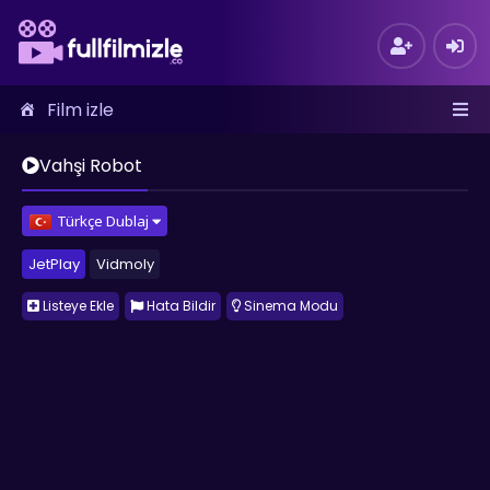
Film izle
Vahşi Robot
Türkçe Dublaj
JetPlay
Vidmoly
Listeye Ekle
Hata Bildir
Sinema Modu