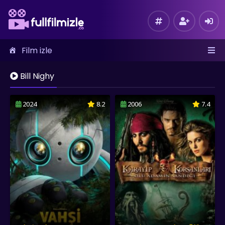
Film izle
Bill Nighy
2024
8.2
2006
7.4