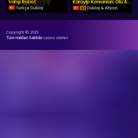
Vahşi Robot
Karayip Korsanları: Ölü Adam’ın Sandığı
Türkçe Dublaj
Dublaj & Altyazı
Copyright © 2025
Tüm Hakları Saklıdır
casino siteleri