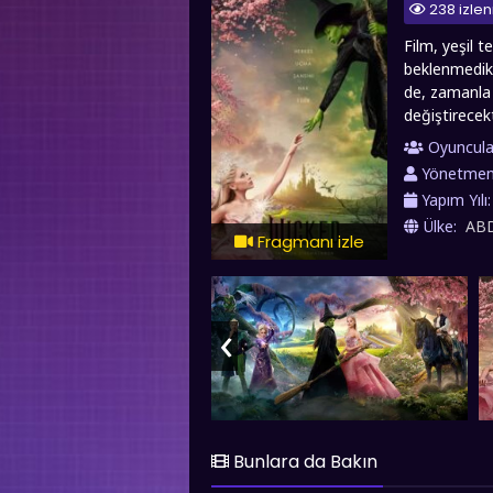
238 izle
Film, yeşil t
beklenmedik 
de, zamanla 
değiştirecekt
dostluk, kiml
Oyuncula
görme arzusu
Yönetme
Kötü Cadısı" 
Yapım Yılı
kalitesinde T
Ülke:
AB
Fragmanı izle
‹
Bunlara da Bakın