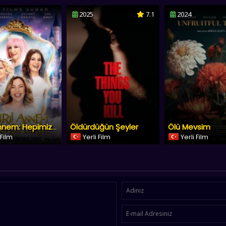
2025
7.1
2024
Öldürdüğün Şeyler
Ölü Mevsim
Sihirli Annem: Hepimiz Biriz
 Film
Yerli Film
Yerli Film