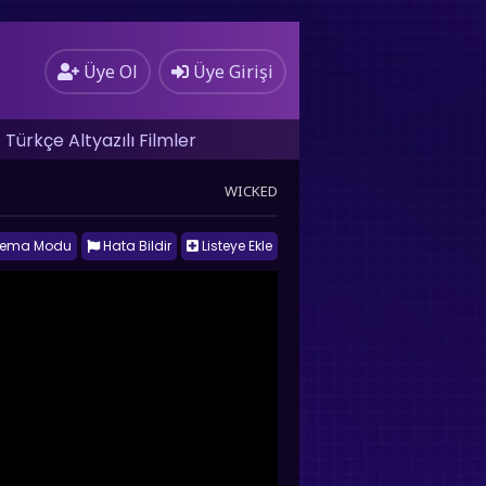
Üye Ol
Üye Girişi
Türkçe Altyazılı Filmler
WICKED
nema Modu
Hata Bildir
Listeye Ekle