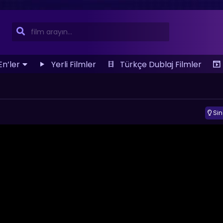
En’ler
Yerli Filmler
Türkçe Dublaj Filmler
Si