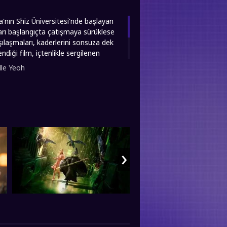
da'nın Shiz Üniversitesi'nde başlayan
ları başlangıçta çatışmaya sürüklese
ılaşmaları, kaderlerini sonsuza dek
ndiği film, içtenlikle sergilenen
leniyor. Glinda'nın popülerlik ve kabul
lle Yeoh
konusundaki kararlılığı, onu "Batı'nın
d, filmini sizlere full hd 1080p
›