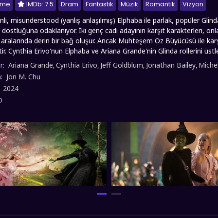
nme
IMDb: 7.5
Dram
Fantastik
Müzik
Romantik
Vizyon
enli, misunderstood (yanlış anlaşılmış) Elphaba ile parlak, popüler Glin
dostluğuna odaklanıyor. İki genç cadı adayının karşıt karakterleri, on
aralarında derin bir bağ oluşur. Ancak Muhteşem Oz Büyücüsü ile karş
ir. Cynthia Erivo'nun Elphaba ve Ariana Grande'nin Glinda rollerini üstle
ik arayışı ve toplumsal baskılara karşı direnme temaları etrafında şekil
r:
Ariana Grande
Cynthia Erivo
Jeff Goldblum
Jonathan Bailey
Miche
,
,
,
,
 onu bambaşka yollara sürüklerken, Elphaba'nın ilkelerine sadık kalma 
n:
Jon M. Chu
olarak anılacağı talihsiz bir kadere sürükler. fullfilmizle.co olarak Wicke
:
2024
ürkçe dublaj ve altyazılı sunmuş olup, keyifli seyirler dileriz..
D