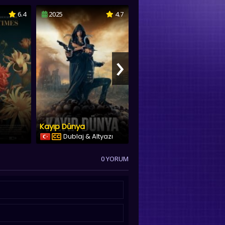
6.4
2025
4.7
2024
5.7
›
Kayıp Dünya
Büyük Macera 3: Çılgın Dostlar
Dublaj & Altyazı
Dublaj & Altyazı
0 YORUM