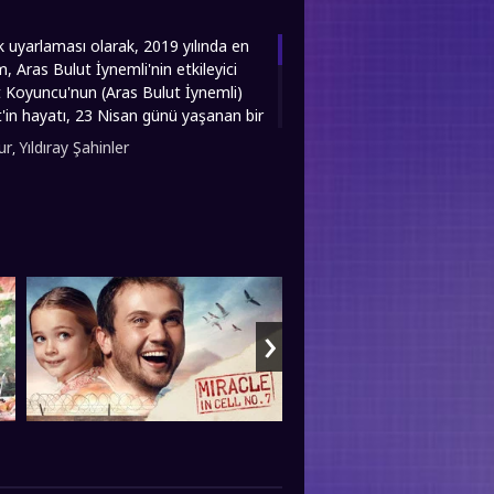
k uyarlaması olarak, 2019 yılında en
 Aras Bulut İynemli'nin etkileyici
et Koyuncu'nun (Aras Bulut İynemli)
t'in hayatı, 23 Nisan günü yaşanan bir
da geçirdiği kaza, Mehmet'i
ur
Yıldıray Şahinler
,
 isterken kayalıklardan düşer ve
ayan komutanlar, kızını Mehmet'in
llar nedeniyle hızla yargılanan
iyetine inanan tek grup olur. Onun bu
teminin eksiklikleri, önyargılar ve
ıkar. fullfilmizle.co olarak 7. Koğuştaki
›