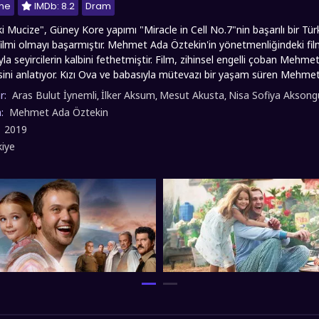
me
IMDb: 8.2
Dram
i Mucize", Güney Kore yapımı "Miracle in Cell No.7"nin başarılı bir Tür
filmi olmayı başarmıştır. Mehmet Ada Öztekin'in yönetmenliğindeki film,
la seyircilerin kalbini fethetmiştir. Film, zihinsel engelli çoban Mehm
esini anlatıyor. Kızı Ova ve babasıyla mütevazı bir yaşam süren Mehme
en değişiyor. Bölgenin sıkıyönetim komutanının kızının piknik sırasın
r:
Aras Bulut İynemli
İlker Aksum
Mesut Akusta
Nisa Sofiya Aksong
,
,
,
bir durumla karşı karşıya bırakır. kızının kızı, Mehmet'le oyun oynamak
n:
Mehmet Ada Öztekin
met, kızı kurtarmaya çalışsa da başarılı olamaz. Olayın, tanıdığı olm
:
2019
nu kızının katili ile suçlar. Zihinsel engelli olmasına rağmen, siyasi koşu
kiye
m cezası veriliyor. Hapishane arkadaşları ve ailesi, Mehmet'in masum
adan kurtulmak için var güçleriyle mücadele ediyorlar. Film, adalet sis
 temalarını ustalıkla işlerken, izleyicinin duygusal bir oluşumu ortaya ç
i sizlere full hd 1080p kalitesinde sunmuş olup, iyi seyirler dileriz..