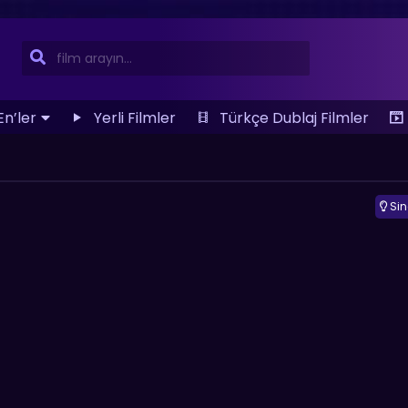
En’ler
Yerli Filmler
Türkçe Dublaj Filmler
Si