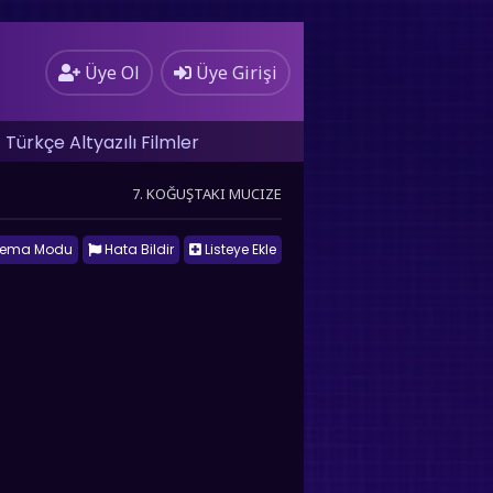
Üye Ol
Üye Girişi
Türkçe Altyazılı Filmler
7. KOĞUŞTAKI MUCIZE
nema Modu
Hata Bildir
Listeye Ekle