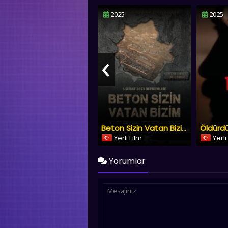
2025
2025
‹
Öldürd
Beton Sizin Vatan Bizim
Yerli Film
Yerli
Yorumlar