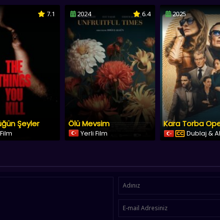
7.1
2024
6.4
2025
üğün Şeyler
Ölü Mevsim
 Film
Yerli Film
Dublaj & A