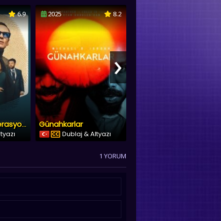
6.9
2025
8.2
2025
›
Günahkarlar
Thunderbolts*
Kara Torba Operasyonu
ltyazı
Dublaj & Altyazı
Dublaj & Altyazı
1 YORUM