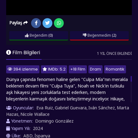
Paylaş
Beğendim
(0)
Beğenmedim
(2)
Film Bilgileri
1 YIL ÖNCE EKLENDI
394 izlenme
IMDb: 5.2
+18 Film
Dram
Romantik
Dünya çapında fenomen haline gelen "Culpa Mía"nın merakla
beklenen devam filmi "Culpa Tuya", Noah ve Nick'in tutkulu
aşk hikayesi yeni zorluklarla test ederken, modern
bileşenlerin karmaşık doğasını birleştirmeyi inceliyor. Hikaye,
karakterlerinin kişisel gelişimlerini de ön plana çıkarır. Noah'ın
Oyuncular:
Eva Ruiz
Gabriel Guevara
Iván Sánchez
Marta
,
,
,
profesyonel iş yaşamına adım atması ve Nick'in üniversite
Hazas
Nicole Wallace
,
eğitimine devam etmesi, bol miktarda yeni dinamikler yaratır.
Yönetmen:
Domingo González
Bu durum, hem karakterlerin bireysel gelişimlerini hem de
Yapım Yılı:
2024
ilişkilerinin evrimini etkiler. Nick'in annesinin kötü niyetli
Ülke:
ABD
İspanya
,
planlarla sahneye çıkması, hikayeye yeni bir dramatik boyut