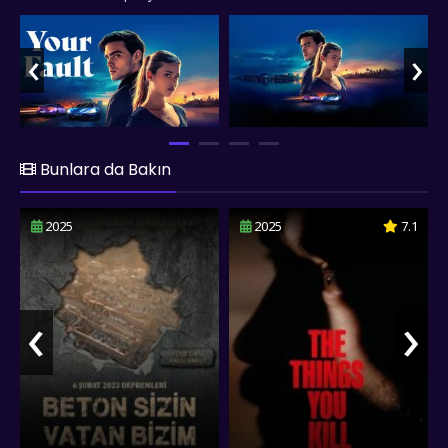
katar. Bu durum, sadece genç aşıkların ilişkisi değil, aynı
zamanda Leister ailesinin temellerini de sarsar. Aile içi
‹
›
entrikalar ve manipülasyonlar, hikayenin gerilimini artıran
unsurlardır. "Culpa Tuya", günümüz ilişkilerinin karmaşık
doğasını bir şekilde yansıtmaktadır. Sosyal medya, kariyerler
ve aile baskıları gibi modern hayatın getirdiği zorluklar,
ilişkilerin nasıl değişeceğini gösteriyor. fullfilmizle.co olarak
Culpa Tuya, filmini sizlere full hd 1080p kalitesinde Türkçe
Bunlara da Bakın
dublaj ve altyazılı sunmuş olup, keyifli seyirler dileriz..
2025
2025
7.1
‹
›