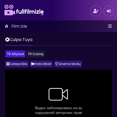
Film izle
Culpa Tuya
TR Altyazılı
TR Dublaj
Listeye Ekle
Hata Bildir
Sinema Modu