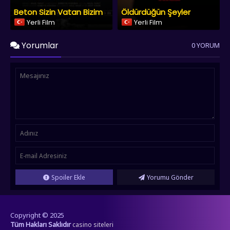
Beton Sizin Vatan Bizim
Öldürdüğün Şeyler
Yerli Film
Yerli Film
Yorumlar
0 YORUM
Spoiler Ekle
Yorumu Gönder
Copyright © 2025
Tüm Hakları Saklıdır
casino siteleri