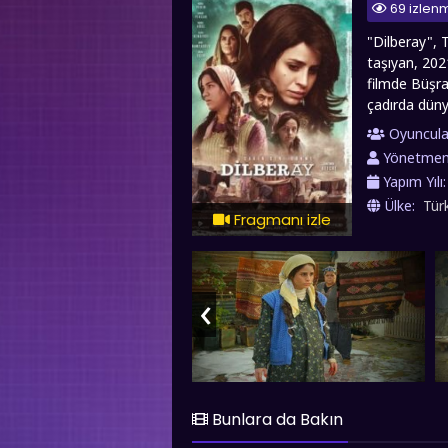
69 izlen
"Dilberay", 
taşıyan, 202
filmde Büşra
çadırda düny
hikâyeye dö
Oyuncula
engellemeler
Yönetme
eşitsizliği, 
Yapım Yılı
acılardan mü
Ülke:
Tür
aramızdan ay
Fragmanı izle
fullfilmizle.c
‹
Bunlara da Bakın