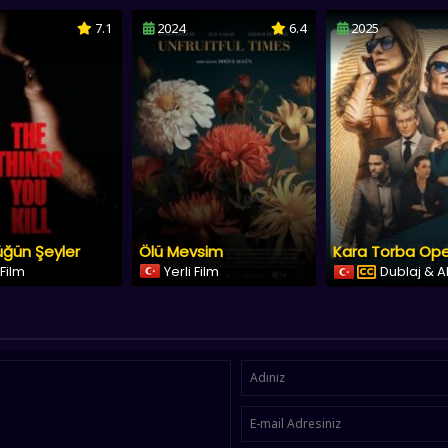
7.1
2024
6.4
2025
üğün Şeyler
Ölü Mevsim
 Film
Yerli Film
Dublaj & A