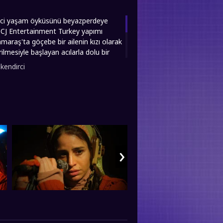
leyici yaşam öyküsünü beyazperdeye
, CJ Entertainment Turkey yapımı
araş'ta göçebe bir ailenin kızı olarak
lmesiyle başlayan acılarla dolu bir
şiddet gören sanatçı, tüm
 kendirci
ı başarır. Film, toplumsal cinsiyet
nadolu'nun yetiştirdiği bu güçlü kadının
erle anlatıyor. 2019 yılında
lere hem hüzün hem ilham veriyor.
, keyifli seyirler dileriz...
›