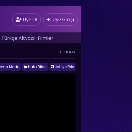
Üye Ol
Üye Girişi
Türkçe Altyazılı Filmler
DILBERAY
nema Modu
Hata Bildir
Listeye Ekle