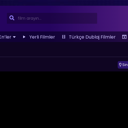
En’ler
Yerli Filmler
Türkçe Dublaj Filmler
Si