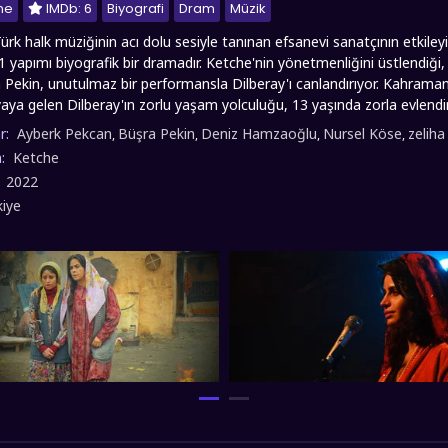
me
IMDb: 6
Biyografi
Dram
Müzik
Türk halk müziğinin acı dolu sesiyle tanınan efsanevi sanatçının etki
1 yapımı biyografik bir dramadır. Ketche'nin yönetmenliğini üstlendiği
 Pekin, unutulmaz bir performansla Dilberay'ı canlandırıyor. Kahramanm
aya gelen Dilberay'ın zorlu yaşam yolculuğu, 13 yaşında zorla evlendiri
nüşür. Müziğe olan tutkusu yüzünde hem babasından hem kocasından 
r:
Ayberk Pekcan
Büşra Pekin
Deniz Hamzaoğlu
Nursel Köse
zeliha
,
,
,
,
e rağmen vazgeçmediği sesiyle Türkiye'nin sevilen bir yorumcusu olmay
n:
Ketche
kadına şiddet ve sanatın iyileştirici gücü temalarını ustalıkla işlerken, A
:
2022
zik ve evlatları sayesinde nasıl hayata tutunduğunu duygu yüklü sahnel
kiye
rılan Dilberay'ın anısına saygı duruşu niteliğindeki bu yapım, izleyici
o olarak Dilberay yerli filmini sizlere full hd 1080p kalitesinde sunmuş olup