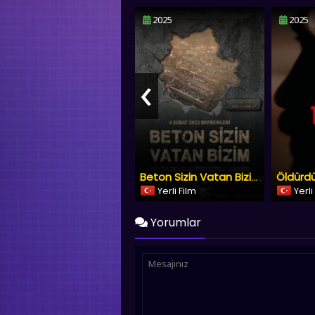
2025
2025
‹
Öldürd
Beton Sizin Vatan Bizim
Yerli Film
Yerli
Yorumlar