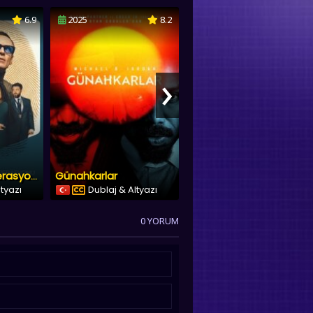
6.9
2025
8.2
2025
›
Günahkarlar
Thunderbolts*
Kara Torba Operasyonu
ltyazı
Dublaj & Altyazı
Dublaj & Altyazı
0 YORUM