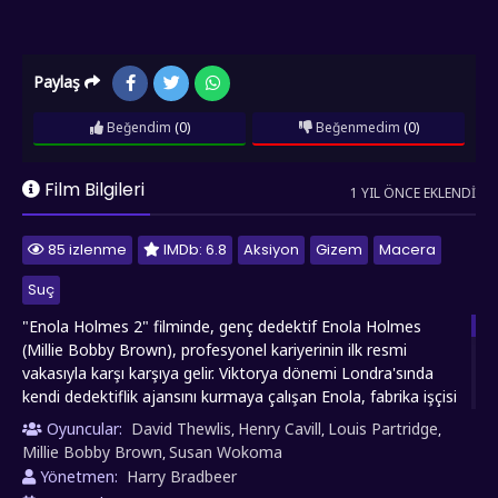
Paylaş
Beğendim
(0)
Beğenmedim
(0)
Film Bilgileri
1 YIL ÖNCE EKLENDI
85 izlenme
IMDb: 6.8
Aksiyon
Gizem
Macera
Suç
"Enola Holmes 2" filminde, genç dedektif Enola Holmes
(Millie Bobby Brown), profesyonel kariyerinin ilk resmi
vakasıyla karşı karşıya gelir. Viktorya dönemi Londra'sında
kendi dedektiflik ajansını kurmaya çalışan Enola, fabrika işçisi
genç bir kızın esrarengiz kayboluşunu araştırmaya başlar.
Oyuncular:
David Thewlis
Henry Cavill
Louis Partridge
,
,
,
Sosyal sınıf çatışmaları ve dönemin endüstriyel koşullarını
Millie Bobby Brown
Susan Wokoma
,
merkeze alan bu Netflix yapımında, vakasının beklenmedik
Yönetmen:
Harry Bradbeer
şekilde ağabeyi Sherlock Holmes'un (Henry Cavill)