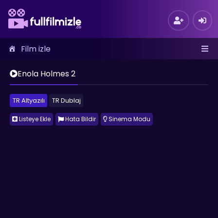
Film izle
Enola Holmes 2
TR Altyazılı
TR Dublaj
Listeye Ekle
Hata Bildir
Sinema Modu