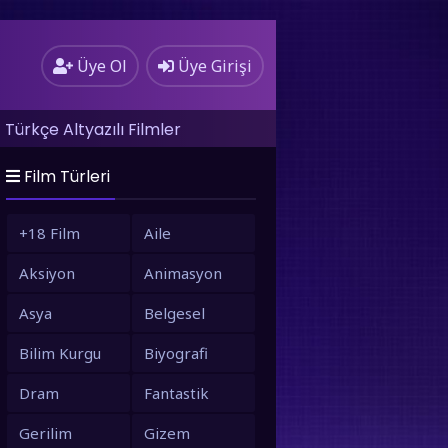
Üye Ol
Üye Girişi
Türkçe Altyazılı Filmler
Film Türleri
+18 Film
Aile
Aksiyon
Animasyon
Asya
Belgesel
Bilim Kurgu
Biyografi
Dram
Fantastik
Gerilim
Gizem