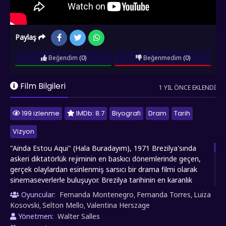
Paylaş
Beğendim
(0)
Beğenmedim
(0)
Film Bilgileri
1 YIL ÖNCE EKLENDI
199 izlenme
IMDb: 8.7
Biyografi
Dram
Tarih
Vizyon
"Ainda Estou Aqui" (Hala Buradayım), 1971 Brezilya'sında
askeri diktatörlük rejiminin en baskıcı dönemlerinde geçen,
gerçek olaylardan esinlenmiş sarsıcı bir drama filmi olarak
sinemaseverlerle buluşuyor. Brezilya tarihinin en karanlık
dönemlerinden birini konu alan yapım, 1964 darbesinin
Oyuncular:
Fernanda Montenegro
Fernanda Torres
Luiza
,
,
ardından ülkeyi demir yumrukla yöneten askeri cuntanın sivil
Kosovski
Selton Mello
Valentina Herszage
,
,
halka uyguladığı baskıları, bir annenin gözünden anlatıyor.
Yönetmen:
Walter Salles
Eunice Paiva, politik görüşleri nedeniyle rejimin hedefi haline