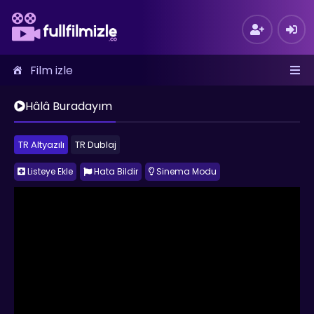
Film izle
Hâlâ Buradayım
TR Altyazılı
TR Dublaj
Listeye Ekle
Hata Bildir
Sinema Modu