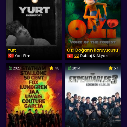
Yurt
Ozi: Doğanın Koruyucusu
Yerli Film
Dublaj & Altyazı
2023
4.8
2014
6.1