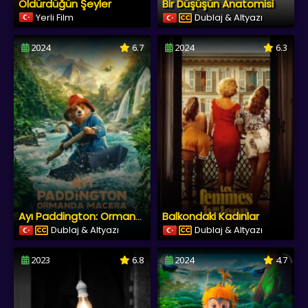
Öldürdüğün Şeyler
Bir Düşüşün Anatomisi
Yerli Film
Dublaj & Altyazı
2024
6.7
2024
6.3
Balkondaki Kadınlar
Ayı Paddington: Ormanda Macera
Dublaj & Altyazı
Dublaj & Altyazı
2023
6.8
2024
4.7