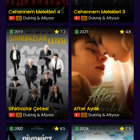
Cehennem Melekleri 4
Cehennem Melekleri 3
Dublaj & Altyazı
Dublaj & Altyazı
2013
7.2
2021
4.8
Sihirbazlar Çetesi
After Ayrılık
Dublaj & Altyazı
Dublaj & Altyazı
2002
8.5
2024
7.9