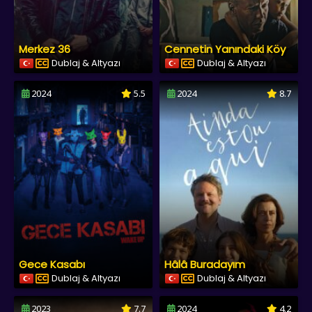
Merkez 36
Cennetin Yanındaki Köy
Dublaj & Altyazı
Dublaj & Altyazı
2024
5.5
2024
8.7
Gece Kasabı
Hâlâ Buradayım
Dublaj & Altyazı
Dublaj & Altyazı
2023
7.7
2024
4.2