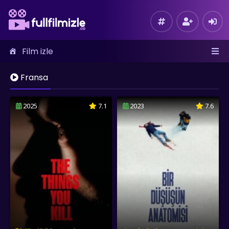
Film izle
Fransa
2025
7.1
2023
7.6