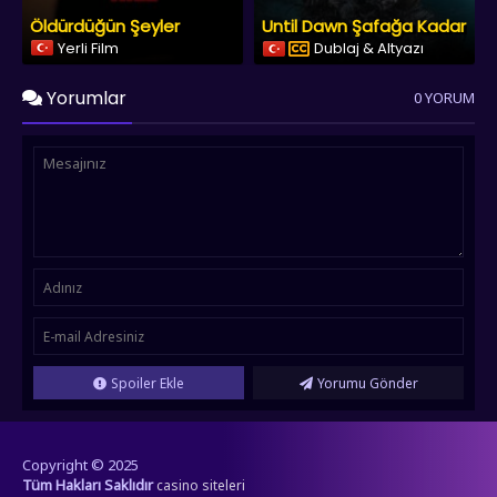
Öldürdüğün Şeyler
Until Dawn Şafağa Kadar
Yerli Film
Dublaj & Altyazı
Yorumlar
0 YORUM
Spoiler Ekle
Yorumu Gönder
Copyright © 2025
Tüm Hakları Saklıdır
casino siteleri