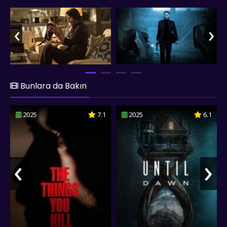
Tarasov'un oğlu Josef olması ise olayı daha da karmaşık hale
getirir. Artık kaybedecek hiçbir şeyi kalmayan emekli tetikçi,
‹
›
içindeki karanlık ve ölümcül yetenekleri yeniden uyandırarak
intikam yolculuğuna çıkar. New York'un karanlık sokaklarında
başlayan bu amansız takip, suç dünyasının derinliklerine
uzanan nefes kesici bir aksiyon serüvenine dönüşür. John
Wick, sadece bir intikam hikâyesi değil, aynı zamanda
kayıplarla yüzleşen bir adamın içsel yolculuğunu da gözler
Bunlara da Bakın
önüne seriyor. Usta dövüş sahneleri, çarpıcı silah
koreografileri ve şehrin gölgeli yeraltı dünyasının etkileyici
2025
7.1
2025
6.1
tasviriyle, aksiyon sinemasının çıtasını yükselten bir yapım
olarak karşımıza çıkıyor. fullfilmizle.co olarak John Wick 1
filmini sizlere full hd 1080p kalitesinde Türkçe dublaj ve
altyazılı sunmuş olup, keyifli seyirler dileriz...
‹
›