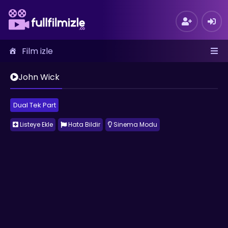
Film izle
John Wick
Dual Tek Part
Listeye Ekle
Hata Bildir
Sinema Modu