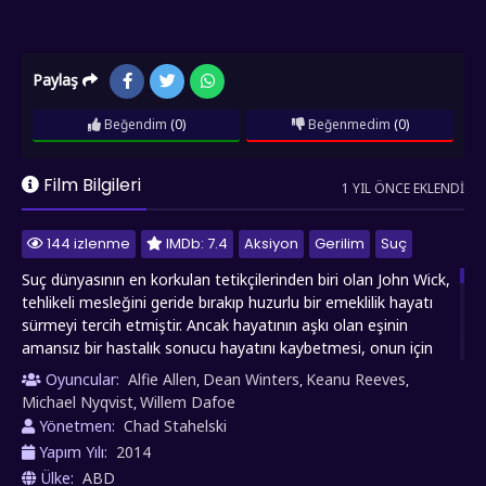
Paylaş
Beğendim
(0)
Beğenmedim
(0)
Film Bilgileri
1 YIL ÖNCE EKLENDI
144 izlenme
IMDb: 7.4
Aksiyon
Gerilim
Suç
Suç dünyasının en korkulan tetikçilerinden biri olan John Wick,
tehlikeli mesleğini geride bırakıp huzurlu bir emeklilik hayatı
sürmeyi tercih etmiştir. Ancak hayatının aşkı olan eşinin
amansız bir hastalık sonucu hayatını kaybetmesi, onun için
yıkıcı bir darbe olur. Karısından ona kalan son hatıra ve
Oyuncular:
Alfie Allen
Dean Winters
Keanu Reeves
,
,
,
duygusal bağı ise sadık köpeğidir. Kaderinin acımasız oyunu,
Michael Nyqvist
Willem Dafoe
,
John'un sessiz dünyasını bir kez daha alt üst eder. Evine giren
Yönetmen:
Chad Stahelski
üç gangster, sadece maddi değeri olan eşyaları çalmakla
Yapım Yılı:
2014
kalmaz, John'un köpeğini de acımasızca öldürür. Bu
Ülke:
ABD
saldırganlardan birinin, eski mafya bağlantısı Viggo