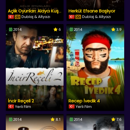
Herkül: Efsane Başlıyor
Açlık Oyunları: Alaycı Kuş Bölüm 1
Dublaj & Altyazı
Dublaj & Altyazı
2014
6
2014
3.9
İncir Reçeli 2
Recep İvedik 4
Yerli Film
Yerli Film
2014
8.1
2014
7.6