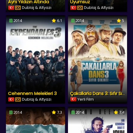
Aynı Yıldızın Altında
Uyumsuz
Dublaj & Altyazı
Dublaj & Altyazı
2014
6.1
2014
5
Cehennem Melekleri 3
Çakallarla Dans 3: Sıfır Sıkıntı
Dublaj & Altyazı
Yerli Film
2014
7.3
2014
7.4