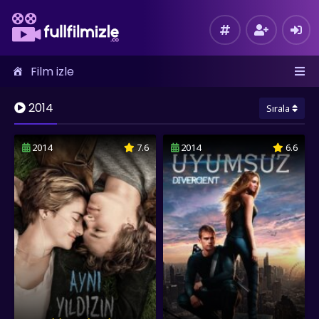
Film izle
2014
Sırala
2014
7.6
2014
6.6