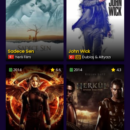
Sadece Sen
John Wick
Yerli Film
Dublaj & Altyazı
2014
6.6
2014
4.3