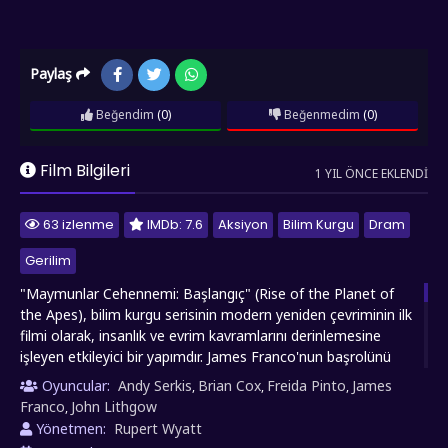
Paylaş
Beğendim
(0)
Beğenmedim
(0)
Film Bilgileri
1 YIL ÖNCE EKLENDI
63 izlenme
IMDb: 7.6
Aksiyon
Bilim Kurgu
Dram
Gerilim
"Maymunlar Cehennemi: Başlangıç" (Rise of the Planet of
the Apes), bilim kurgu serisinin modern yeniden çevriminin ilk
filmi olarak, insanlık ve evrim kavramlarını derinlemesine
işleyen etkileyici bir yapımdır. James Franco'nun başrolünü
üstlendiği film, bilimsel hırsın ve ahlaki değerlerin çatışmasını
Oyuncular:
Andy Serkis
Brian Cox
Freida Pinto
James
,
,
,
ele alır. Hikaye, genetik mühendisi Will Rodman'ın Alzheimer
Franco
John Lithgow
,
hastalığıyla mücadele eden babasını kurtarma çabasıyla
Yönetmen:
Rupert Wyatt
başlar. Rodman, geliştirdiği deneysel ilacın beyin