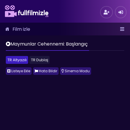
Film izle
Maymunlar Cehennemi: Başlangıç
TR Altyazılı
TR Dublaj
Listeye Ekle
Hata Bildir
Sinema Modu