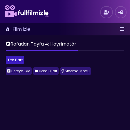
Film izle
Rafadan Tayfa 4: Hayrimatör
Tek Part
Listeye Ekle
Hata Bildir
Sinema Modu