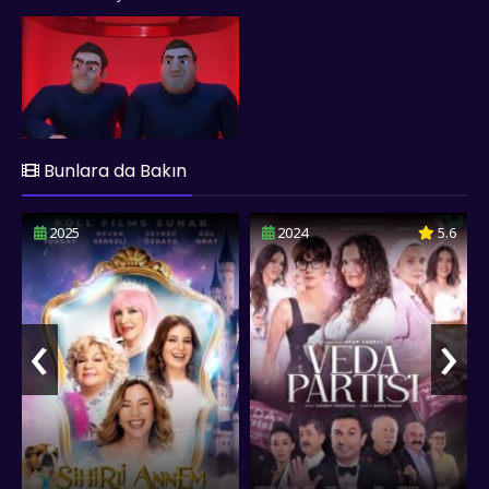
başlayan Hayri'nin hikayesi, dostluğun ve takım çalışmasının
önemini bir kez daha gözler önüne serer. fullfilmizle.co olarak
Rafadan Tayfa 4: Hayrimatör, filmini sizlere full hd 1080p
kalitesinde sunmuş olup, keyifli seyirler dileriz..
Bunlara da Bakın
2025
2024
5.6
‹
›