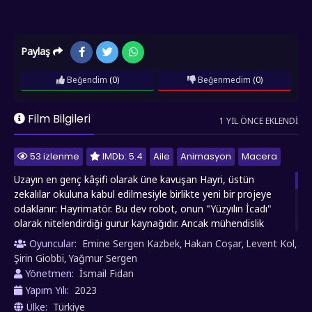
Paylaş
Beğendim
(0)
Beğenmedim
(0)
Film Bilgileri
1 YIL ÖNCE EKLENDI
53 izlenme
IMDb: 5.4
Aile
Animasyon
Macera
Uzayın en genç kâşifi olarak üne kavuşan Hayri, üstün
zekalılar okuluna kabul edilmesiyle birlikte yeni bir projeye
odaklanır: Hayrimatör. Bu dev robot, onun "Yüzyılın İcadı"
olarak nitelendirdiği gurur kaynağıdır. Ancak mühendislik
harikası robotun tek eksiği, onu harekete geçirecek güç
Oyuncular:
Emine Sergen Kazbek
Hakan Coşar
Levent Kol
,
,
,
kaynağıdır. Uzaylı dostu Zobi'nin yardımıyla bu sorunu çözen
Şirin Giobbi
Yağmur Sergen
,
Hayri'nin sevinci uzun sürmez. Kötü niyetli Ajan ve adamları,
Yönetmen:
İsmail Fidan
Hayrimatör'ü ele geçirip kontrolden çıkarınca, Rafadan
Yapım Yılı:
2023
Tayfa'nın diğer üyeleri dostlarını ve muhteşem icadını
Ülke:
Türkiye
kurtarmak için seferber olur. Mahalle ile bağlarını koparmaya