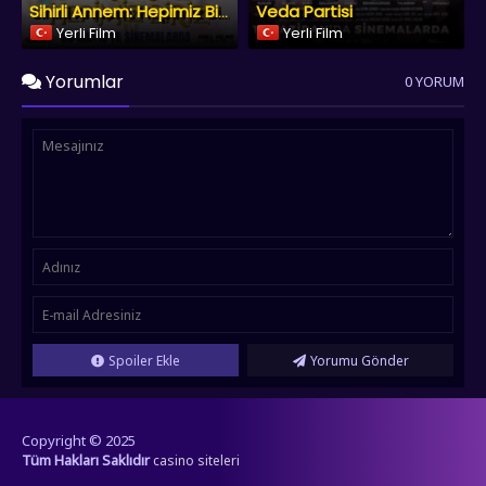
Veda Partisi
Sihirli Annem: Hepimiz Biriz
Yerli Film
Yerli Film
Yorumlar
0 YORUM
Spoiler Ekle
Yorumu Gönder
Copyright © 2025
Tüm Hakları Saklıdır
casino siteleri