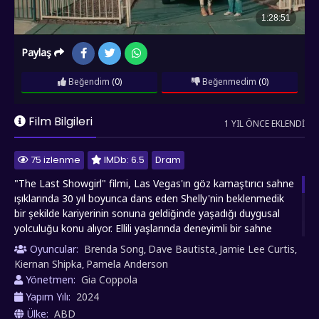
Paylaş
Beğendim
(0)
Beğenmedim
(0)
Film Bilgileri
1 YIL ÖNCE EKLENDI
75 izlenme
IMDb: 6.5
Dram
"The Last Showgirl" filmi, Las Vegas'ın göz kamaştırıcı sahne
ışıklarında 30 yıl boyunca dans eden Shelly'nin beklenmedik
bir şekilde kariyerinin sonuna geldiğinde yaşadığı duygusal
yolculuğu konu alıyor. Ellili yaşlarında deneyimli bir sahne
sanatçısı olarak aniden işsiz kalan Shelly, parlak tüyler ve
Oyuncular:
Brenda Song
Dave Bautista
Jamie Lee Curtis
,
,
,
gösterişli kostümler dışında bir kimlik bulmakta zorlanırken,
Kiernan Shipka
Pamela Anderson
,
yıllarca ihmal ettiği kızıyla kopuk ilişkisini onarmak için son bir
Yönetmen:
Gia Coppola
şans yakalıyor. Film, şov dünyasının acımasız gerçeklerini,
Yapım Yılı:
2024
yaşlanmanın getirdiği zorlukları ve aile bağlarının iyileştirici
Ülke:
ABD
gücünü, Las Vegas'ın göz alıcı arka planına karşı ustalıkla