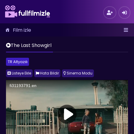
Film izle
The Last Showgirl
TR Altyazılı
Listeye Ekle
Hata Bildir
Sinema Modu