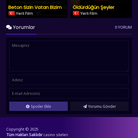
Beton Sizin Vatan Bizim
Öldürdüğün Şeyler
Yerli Film
Yerli Film
Yorumlar
0 YORUM
Spoiler Ekle
Yorumu Gönder
Copyright © 2025
Tüm Hakları Saklıdır
casino siteleri