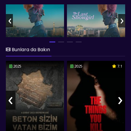
işlerken, izleyicilere hem nostalji hem de yeni başlangıçların
mümkün olduğu umudunu sunuyor. fullfilmizle.co The Last
‹
›
Showgirl filmini sizlere full hd 1080p kalitesinde Türkçe dublaj
ve altyazılı sunmuş olup, iyi seyirler dileriz...
Bunlara da Bakın
2025
2025
7.1
‹
›