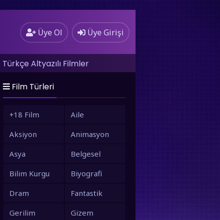
Üye Ol
Üye Girişi
Türkçe Altyazılı Filmler
Film Türleri
+18 Film
Aile
Aksiyon
Animasyon
Asya
Belgesel
Bilim Kurgu
Biyografi
Dram
Fantastik
Gerilim
Gizem