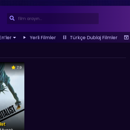
En’ler
Yerli Filmler
Türkçe Dublaj Filmler
7.9
ist
ltyazılı